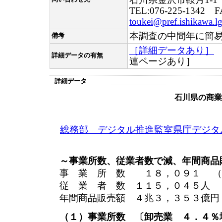
TEL:076-225-1342 F
toukei@pref.ishikawa.lg
本調査の中間年に簡
備考
［詳細データあり］
詳細データの有無
連ページあり］
詳細データ
石川県の商業
総務部 デジタル推進監室県庁デジタ
～事業所数、従業者数で減、年間商品
事 業 所 数 １８，０９１ （前
従 業 者 数 １１５，０４５人 （
年間商品販売額 ４兆３，３５３億円
（１）事業所数 〔卸売業 ４．４