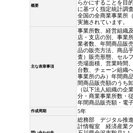
らかにすることを目的
概要
に基づく指定統計調査
全国の全商業事業所
実施されています。
事業所数、経営組織
店・支店の別、事業
業者数、年間商品販
品の販売方法、商品
査）販売形態、セル
売場面積、営業時間
主な表章事項
台数、チェーン組織
事業所のみ）年間商
間商品販売額のうち
（以下法人組織の企
分・商業事業所数・
年間商品販売額・電
5年
作成周期
総務部 デジタル推
計情報室 経済産業
石川県金沢市鞍月1-1
問い合わせ先