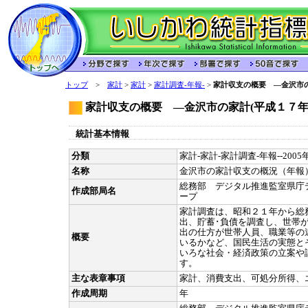
トップ
>
家計
>
家計
>
家計調査-年報-
>
家計収支の概要 ―金沢市の
家計収支の概要 ―金沢市の家計(平成１７年
統計基本情報
分類
家計-家計-家計調査-年報--200
名称
金沢市の家計収支の概況（年報
総務部 デジタル推進監室県庁
作成部局名
ープ
家計調査は、昭和２１年から総
出、貯蓄･負債を調査し、世帯
出の仕方が世帯人員、職業等の
概要
いるかなど、国民生活の実態と
いろな社会・経済政策の立案や
す。
主な表章事項
家計、消費支出、可処分所得、
作成周期
年