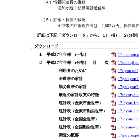
（４）情報関連費の推移
増加が続く移動電話通信料
（５）貯蓄・負債の状況
全世帯の貯蓄現在高は、1,882万円、負債現在高
詳細は下記「ダウンロード」から、１(一括）、２(分割
ダウンロード
１ 平成17年年報 (一括）
17-nenpou.p
２ 平成17年年報 (分割） 目 次
17mokuji.pd
利用者のために
17riyou.pdf
全世帯の家計
17gaikyou1
勤労世帯の家計
17gaikyou2
最近の家計収支の特徴
17tokutyou.
統計表（金沢市全世帯）
17-hyou-1.p
統計表（金沢市勤労世帯）
17-hyou-2.p
統計表（全国全世帯）
17-hyou-3.p
統計表（全国勤労世帯）
17-hyou-4.p
調査の概要
17gaiyou.pd