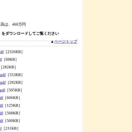
は、460万円
）をダウンロードしてご覧ください
▲
ページトップ
df
［2326KB］
f
［69KB］
［282KB］
.pdf
［553KB］
.pdf
［292KB］
pdf
［505KB］
df
［606KB］
df
［125KB］
df
［568KB］
df
［500KB］
f
［231KB］