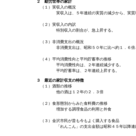
２ 勤労世帯の家計
（１）実収入の概況
実収入は、５年連続の実質の減少から、実質増
（２）実収入の内訳
特別収入の割合が、急上昇する。
（３）非消費支出の概況
非消費支出は、昭和５０年に比べ約１．６倍
（４）平均消費性向と平均貯蓄率の推移
平均消費性向は、２年連続減少する。
平均貯蓄率は、２年連続上昇する。
３ 最近の家計収支の特徴
（１）酒類の推移
他の酒は１２年の２．３倍
（２）食形態別からみた食料費の推移
増加する調理食品の利用と外食
（３）金沢市民が昔も今もよく購入する食品
「れんこん」の支出金額は昭和４５年以降連続