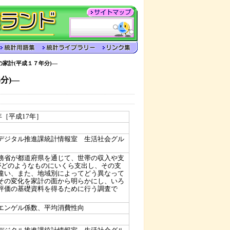
家計(平成１７年分)―
分)―
5年［平成17年］
）
デジタル推進課統計情報室 生活社会グル
務省が都道府県を通じて、世帯の収入や支
がどのようなものにいくら支出し、その支
違い、また、地域別によってどう異なって
その変化を家計の面から明らかにし、いろ
評価の基礎資料を得るために行う調査で
エンゲル係数、平均消費性向