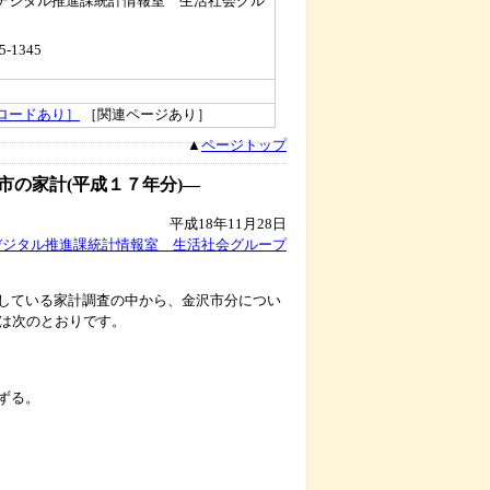
デジタル推進課統計情報室 生活社会グル
5-1345
ロードあり］
［関連ページあり］
▲
ページトップ
市の家計(平成１７年分)―
平成18年11月28日
デジタル推進課統計情報室 生活社会グループ
している家計調査の中から、金沢市分につい
況は次のとおりです。
ずる。