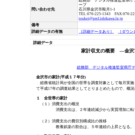
総務部 デジタル推進監室県庁
ープ
問い合わせ先
石川県金沢市鞍月1-1
TEL:076-225-1343 FAX:076-22
toukei@pref.ishikawa.lg.jp
備考
詳細データの有無
［詳細データあり］
［ダウン
詳細データ
家計収支の概要 ―金沢
総務部 デジタル推進監室県庁
金沢市の家計(平成１７年分)
総務省統計局が全国の世帯を調査対象として毎月実施
て平成17年の調査結果としてとりまとめたもので、概
１ 全世帯の家計
（１）消費支出の概況
消費支出は、２年連続減少から実質増加に転
（２）消費支出の費目別構成比の推移
教養娯楽の割合は、５年連続の上昇となる。