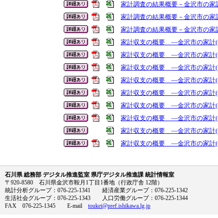
家計調査の結果概要－金沢市の家計
家計調査の結果概要－金沢市の家計
家計調査の結果概要－金沢市の家計
家計収支の概要 ―金沢市の家計(
家計収支の概要 ―金沢市の家計(
家計収支の概要 ―金沢市の家計(
家計収支の概要 ―金沢市の家計(
家計収支の概要 ―金沢市の家計(
家計収支の概要 ―金沢市の家計(
家計収支の概要 ―金沢市の家計(
家計収支の概要 ―金沢市の家計(
家計収支の概要 ―金沢市の家計(
石川県 総務部 デジタル推進監室 県庁デジタル推進課 統計情報室
〒920-8580 石川県金沢市鞍月1丁目1番地（行政庁舎 12階）
統計分析グループ：076-225-1341 経済産業グループ：076-225-1342
生活社会グループ：076-225-1343 人口労働グループ：076-225-1344
FAX 076-225-1345 E-mail
toukei@pref.ishikawa.lg.jp