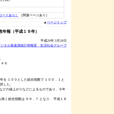
5-1345
ロードあり］
［関連ページあり］
▲
ページトップ
数年報（平成１９年）
平成20年 3月26日
デジタル推進課統計情報室 生活社会グループ
１
４％
年を １００とした総合指数で １００．１と
上昇した。
などの値上がりなどによるものであり、９年
除く総合指数は ９９．７ となり、 平成１８