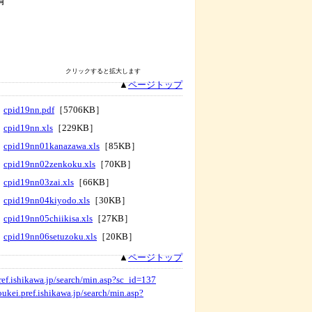
クリックすると拡大します
▲
ページトップ
cpid19nn.pdf
［5706KB］
cpid19nn.xls
［229KB］
cpid19nn01kanazawa.xls
［85KB］
cpid19nn02zenkoku.xls
［70KB］
cpid19nn03zai.xls
［66KB］
cpid19nn04kiyodo.xls
［30KB］
cpid19nn05chiikisa.xls
［27KB］
cpid19nn06setuzoku.xls
［20KB］
▲
ページトップ
pref.ishikawa.jp/search/min.asp?sc_id=137
toukei.pref.ishikawa.jp/search/min.asp?