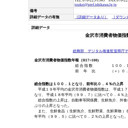
TEL:076-225-1343 FAX:076-22
toukei@pref.ishikawa.lg.jp
備考
詳細データの有無
［詳細データあり］
［ダウン
詳細データ
金沢市消費者物価指
総務部 デジタル推進監室県庁
金沢市消費者物価指数年報（H17=100)
総 合 指 数 １００．
前 年 比 （＋）０．
総合指数は１００．１となり、前年比０．４％の上昇
平成１９年平均の金沢市消費者物価指数は、 平成１７
なり、 平成１８年平均（９９．７）に比べて０．４％
総合指数の上昇は、自動車等関係費、生鮮魚介、外食
ぶりの上昇となった。
また、 生鮮食品（ 生鮮魚介、生鮮野菜、生鮮果物 ）を
年平均 （９９．５）に比べて０．２％の上昇となった。