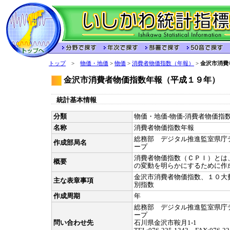
トップ
>
物価・地価
>
物価
>
消費者物価指数（年報）
>
金沢市消費
金沢市消費者物価指数年報（平成１９年）
統計基本情報
分類
物価・地価-物価-消費者物価指数
名称
消費者物価指数年報
総務部 デジタル推進監室県庁
作成部局名
ープ
消費者物価指数（ＣＰＩ）とは
概要
の変動を明らかにするために作
金沢市消費者物価指数、１０大
主な表章事項
別指数
作成周期
年
総務部 デジタル推進監室県庁
ープ
問い合わせ先
石川県金沢市鞍月1-1