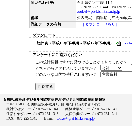
問い合わせ先
石川県金沢市鞍月1-1
TEL:076-225-1344 FAX:076-22
toukei@pref.ishikawa.lg.jp
備考
公表周期…四半期（平成20年第
詳細データの有無
［ダウンロードあり］
ダウンロード
統計表（平成16年下半期～平成19年下半期）
roud
アンケートにご協力ください
この統計情報はすぐに見つけることができましたか？
どちらからアクセスしていますか？
どのような目的で使用されますか？
石川県 総務部 デジタル推進監室 県庁デジタル推進課 統計情報室
〒920-8580 石川県金沢市鞍月1丁目1番地（行政庁舎 12階）
統計分析グループ：076-225-1341 経済産業グループ：076-225-1342
生活社会グループ：076-225-1343 人口労働グループ：076-225-1344
FAX 076-225-1345 E-mail
toukei@pref.ishikawa.lg.jp