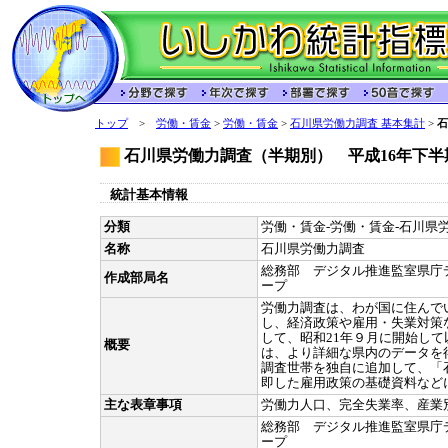
トップ
>
労働・賃金
>
労働・賃金
>
石川県労働力調査 基本集計
>
石
石川県労働力調査（半期別） 平成16年下半期
統計基本情報
分類
労働・賃金-労働・賃金-石川県労
名称
石川県労働力調査
総務部 デジタル推進監室県庁
作成部局名
ープ
労働力調査は、わが国に住んで
し、経済政策や雇用・失業対策
して、昭和21年９月に開始し
概要
は、より詳細な県内のデータを
調査世帯を独自に追加して、「
即した雇用政策の基礎資料など
主な表章事項
労働力人口、完全失業率、産業
総務部 デジタル推進監室県庁
ープ