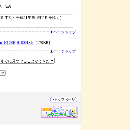
5-1345
2四半期～平成21年第1四半期を除く）
▲
ページトップ
ou_H16SH-H19SH.xls
［170KB］
▲
ページトップ