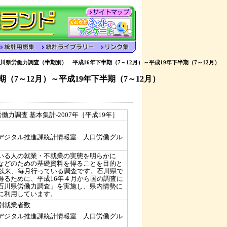
川県労働力調査（半期別） 平成16年下半期（7～12月）～平成19年下半期（7～12月）
（7～12月）～平成19年下半期（7～12月）
働力調査 基本集計-2007年［平成19年］
デジタル推進課統計情報室 人口労働グル
いる人の就業・不就業の実態を明らかに
などのための基礎資料を得ることを目的と
て以来、毎月行っている調査です。石川県で
得るために、平成16年４月から国の調査に
石川県労働力調査」を実施し、県内情勢に
に利用しています。
別就業者数
デジタル推進課統計情報室 人口労働グル