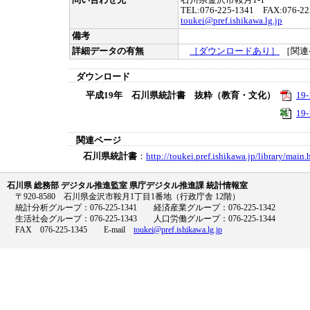
問い合わせ先
石川県金沢市鞍月1-1
TEL:076-225-1341 FAX:076-22
toukei@pref.ishikawa.lg.jp
備考
詳細データの有無
［ダウンロードあり］
［関連
ダウンロード
平成19年 石川県統計書 抜粋（教育・文化）
19-
19-
関連ページ
石川県統計書
：
http://toukei.pref.ishikawa.jp/library/main.
石川県 総務部 デジタル推進監室 県庁デジタル推進課 統計情報室
〒920-8580 石川県金沢市鞍月1丁目1番地（行政庁舎 12階）
統計分析グループ：076-225-1341 経済産業グループ：076-225-1342
生活社会グループ：076-225-1343 人口労働グループ：076-225-1344
FAX 076-225-1345 E-mail
toukei@pref.ishikawa.lg.jp