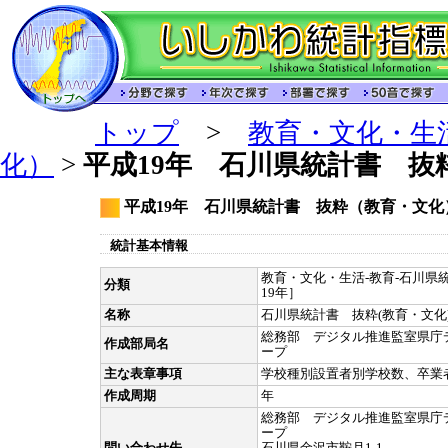
トップ
>
教育・文化・生
化）
>
平成19年 石川県統計書 抜
平成19年 石川県統計書 抜粋（教育・文化
統計基本情報
教育・文化・生活-教育-石川県統
分類
19年］
名称
石川県統計書 抜粋(教育・文化
総務部 デジタル推進監室県庁
作成部局名
ープ
主な表章事項
学校種別設置者別学校数、卒業
作成周期
年
総務部 デジタル推進監室県庁
ープ