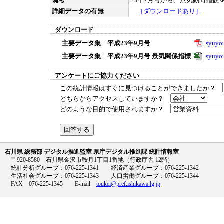
備考
23年7月号から、景気動向指数を
詳細データの有無
［ダウンロードあり］
ダウンロード
主要データ集 平成23年9月号
syuyo
主要データ集 平成23年9月号 景気関係指標
syuyo
アンケートにご協力ください
この統計情報はすぐに見つけることができましたか？
どちらからアクセスしていますか？
どのような目的で使用されますか？
石川県 総務部 デジタル推進監室 県庁デジタル推進課 統計情報室
〒920-8580 石川県金沢市鞍月1丁目1番地（行政庁舎 12階）
統計分析グループ：076-225-1341 経済産業グループ：076-225-1342
生活社会グループ：076-225-1343 人口労働グループ：076-225-1344
FAX 076-225-1345 E-mail
toukei@pref.ishikawa.lg.jp