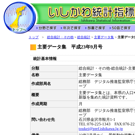
トップ
>
総合統計・その他
>
総合統計
>
主要データ集
>
主要データ
主要データ集 平成23年9月号
統計基本情報
分類
総合統計・その他-総合統計-主要
名称
主要データ集
総務部 デジタル推進監室県庁
作成部局名
ープ
主要データ集とは、本県の人口
概要
新版を集めた統計資料です。
作成周期
月
総務部 デジタル推進監室県庁
ープ
問い合わせ先
石川県金沢市鞍月1-1
TEL:076-225-1343 FAX:076-22
toukei@pref.ishikawa.lg.jp