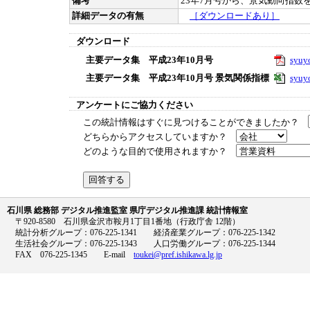
備考
23年7月号から、景気動向指数を
詳細データの有無
［ダウンロードあり］
ダウンロード
主要データ集 平成23年10月号
syuy
主要データ集 平成23年10月号 景気関係指標
syuy
アンケートにご協力ください
この統計情報はすぐに見つけることができましたか？
どちらからアクセスしていますか？
どのような目的で使用されますか？
石川県 総務部 デジタル推進監室 県庁デジタル推進課 統計情報室
〒920-8580 石川県金沢市鞍月1丁目1番地（行政庁舎 12階）
統計分析グループ：076-225-1341 経済産業グループ：076-225-1342
生活社会グループ：076-225-1343 人口労働グループ：076-225-1344
FAX 076-225-1345 E-mail
toukei@pref.ishikawa.lg.jp