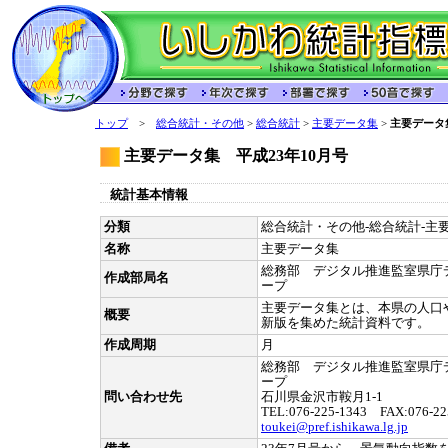
トップ
>
総合統計・その他
>
総合統計
>
主要データ集
>
主要データ
主要データ集 平成23年10月号
統計基本情報
分類
総合統計・その他-総合統計-主要
名称
主要データ集
総務部 デジタル推進監室県庁
作成部局名
ープ
主要データ集とは、本県の人口
概要
新版を集めた統計資料です。
作成周期
月
総務部 デジタル推進監室県庁
ープ
問い合わせ先
石川県金沢市鞍月1-1
TEL:076-225-1343 FAX:076-22
toukei@pref.ishikawa.lg.jp