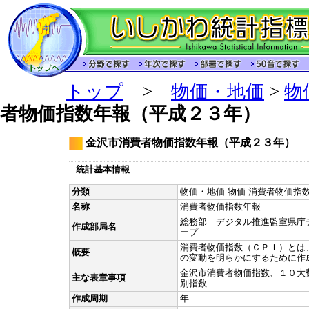
トップ
>
物価・地価
>
物
者物価指数年報（平成２３年）
金沢市消費者物価指数年報（平成２３年）
統計基本情報
分類
物価・地価-物価-消費者物価指数
名称
消費者物価指数年報
総務部 デジタル推進監室県庁
作成部局名
ープ
消費者物価指数（ＣＰＩ）とは
概要
の変動を明らかにするために作
金沢市消費者物価指数、１０大
主な表章事項
別指数
作成周期
年