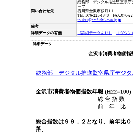
総務部 デジタル推進監室県庁
ープ
問い合わせ先
石川県金沢市鞍月1-1
TEL:076-225-1343 FAX:076-22
toukei@pref.ishikawa.lg.jp
備考
詳細データの有無
［詳細データあり］
［ダウン
詳細データ
金沢市消費者物価指
総務部 デジタル推進監室県庁デジタ
金沢市消費者物価指数年報 (H22=100)
総 合 指 数 
前 年 比 （－
総合指数は９９．２となり、前年比０
落］