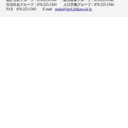
統計分析グループ：076-225-1341 経済産業グループ：076-225-1342
生活社会グループ：076-225-1343 人口労働グループ：076-225-1344
FAX 076-225-1345 E-mail
toukei@pref.ishikawa.lg.jp