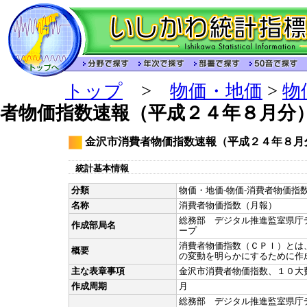
トップ
>
物価・地価
>
物
者物価指数速報（平成２４年８月分
金沢市消費者物価指数速報（平成２４年８月
統計基本情報
分類
物価・地価-物価-消費者物価指数
名称
消費者物価指数（月報）
総務部 デジタル推進監室県庁
作成部局名
ープ
消費者物価指数（ＣＰＩ）とは
概要
の変動を明らかにするために作
主な表章事項
金沢市消費者物価指数、１０大
作成周期
月
総務部 デジタル推進監室県庁