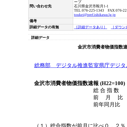
ープ
問い合わせ先
石川県金沢市鞍月1-1
TEL:076-225-1343 FAX:076-22
toukei@pref.ishikawa.lg.jp
備考
詳細データの有無
［詳細データあり］
［ダウン
詳細データ
金沢市消費者物価指数
総務部 デジタル推進監室県庁デジタ
金沢市消費者物価指数速報 (H22=100)
総 合 指 数 
前 月 比 （＋
前年同月比 （－
（１）総合指数が前月に比べ０．２％