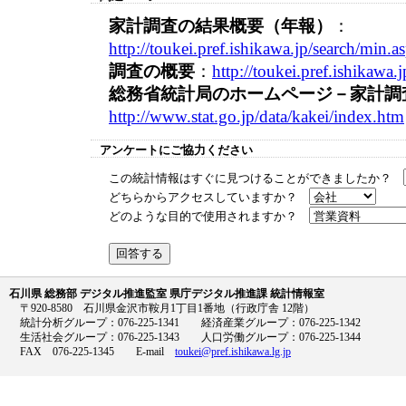
家計調査の結果概要（年報）
：
http://toukei.pref.ishikawa.jp/search/min.
調査の概要
：
http://toukei.pref.ishikawa
総務省統計局のホームページ－家計調
http://www.stat.go.jp/data/kakei/index.htm
アンケートにご協力ください
この統計情報はすぐに見つけることができましたか？
どちらからアクセスしていますか？
どのような目的で使用されますか？
石川県 総務部 デジタル推進監室 県庁デジタル推進課 統計情報室
〒920-8580 石川県金沢市鞍月1丁目1番地（行政庁舎 12階）
統計分析グループ：076-225-1341 経済産業グループ：076-225-1342
生活社会グループ：076-225-1343 人口労働グループ：076-225-1344
FAX 076-225-1345 E-mail
toukei@pref.ishikawa.lg.jp