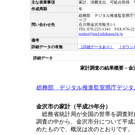
主な表章事項
家計、消費支出、可処分所得、
作成周期
年
総務部 デジタル推進監室県庁
ープ
問い合わせ先
石川県金沢市鞍月1-1
TEL:076-225-1343 FAX:076-22
toukei@pref.ishikawa.lg.jp
備考
詳細データの有無
［詳細データあり］
［ダウン
詳細データ
家計調査の結果概要－金
総務部 デジタル推進監室県庁デジタ
金沢市の家計（平成29年分）
総務省統計局が全国の世帯を調査対
調査の中から、金沢市分について平成
めたもので、概況は次のとおりです。