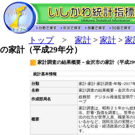
トップ
>
家計
>
家計
>
家
の家計（平成29年分）
家計調査の結果概要－金沢市の家計（平成29
統計基本情報
分類
家計-家計-家計調査-年報--201
名称
家計調査の結果概要－金沢市の
総務部 デジタル推進監室県庁
作成部局名
ープ
家計調査は、昭和２１年から総
出、貯蓄･負債を調査し、世帯
出の仕方が世帯人員、職業等の
概要
いるかなど、国民生活の実態と
いろな社会・経済政策の立案や
す。