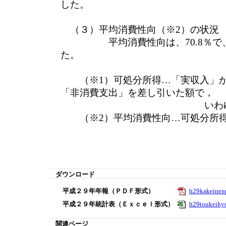
した。
（３）平均消費性向（※2）の状況
平均消費性向は、70.8％で、
た。
（※1）可処分所得…「実収入」か
「非消費支出」を差し引いた額で，
いわゆる手取り
（※2）平均消費性向…可処分所得
ダウンロード
平成２９年年報（ＰＤＦ形式）
h29kakeinen
平成２９年統計表（Ｅｘｃｅｌ形式）
h29toukeihyo
関連ページ