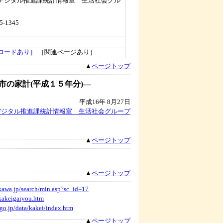
デジタル推進課統計情報室 生活社会グル
5-1345
ロードあり］
［関連ページあり］
▲
ページトップ
市の家計(平成１５年分)―
平成16年 8月27日
デジタル推進課統計情報室 生活社会グループ
▲
ページトップ
▲
ページトップ
hikawa.jp/search/min.asp?sc_id=17
/kakeigaiyou.htm
.go.jp/data/kakei/index.htm
▲
ページトップ