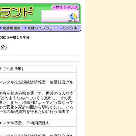
家計(平成１５年分)―
分)―
3年［平成15年］
）
デジタル推進課統計情報室 生活社会グル
務省が都道府県を通じて、世帯の収入や支
がどのようなものにいくら支出し、その支
違い、また、地域別によってどう異なって
その変化を家計の面から明らかにし、いろ
評価の基礎資料を得るために行う調査で
エンゲル係数、平均消費性向