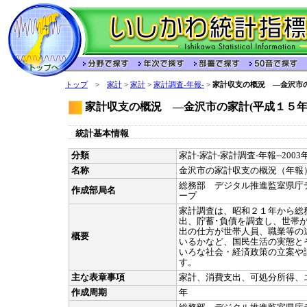
トップ
>
家計
>
家計
>
家計調査-年報-
>
家計収支の概況 ―金沢市の
家計収支の概況 ―金沢市の家計(平成１５年
統計基本情報
分類
家計-家計-家計調査-年報--200
名称
金沢市の家計収支の概況（年報
総務部 デジタル推進監室県庁
作成部局名
ープ
家計調査は、昭和２１年から総
出、貯蓄･負債を調査し、世帯
出の仕方が世帯人員、職業等の
概要
いるかなど、国民生活の実態と
いろな社会・経済政策の立案や
す。
主な表章事項
家計、消費支出、可処分所得、
作成周期
年