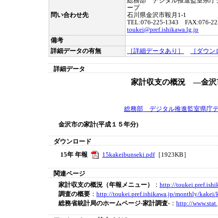
総務部 デジタル推進監室県庁
ープ
問い合わせ先
石川県金沢市鞍月1-1
TEL:076-225-1343 FAX:076-22
toukei@pref.ishikawa.lg.jp
備考
詳細データの有無
［詳細データあり］
［ダウン
詳細データ
家計収支の概況 ―金沢
総務部 デジタル推進監室県庁
金沢市の家計(平成１５年分)
ダウンロード
15年 年報
15kakeibunseki.pdf
［1923KB］
関連ページ
家計収支の概況（年報メニュー）
：
http://toukei.pref.is
調査の概要
：
http://toukei.pref.ishikawa.jp/monthly/kakei
総務省統計局のホームページ-家計調査-
：
http://www.stat