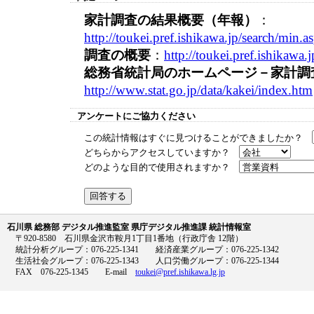
家計調査の結果概要（年報）
：
http://toukei.pref.ishikawa.jp/search/min.
調査の概要
：
http://toukei.pref.ishikawa
総務省統計局のホームページ－家計調
http://www.stat.go.jp/data/kakei/index.htm
アンケートにご協力ください
この統計情報はすぐに見つけることができましたか？
どちらからアクセスしていますか？
どのような目的で使用されますか？
石川県 総務部 デジタル推進監室 県庁デジタル推進課 統計情報室
〒920-8580 石川県金沢市鞍月1丁目1番地（行政庁舎 12階）
統計分析グループ：076-225-1341 経済産業グループ：076-225-1342
生活社会グループ：076-225-1343 人口労働グループ：076-225-1344
FAX 076-225-1345 E-mail
toukei@pref.ishikawa.lg.jp