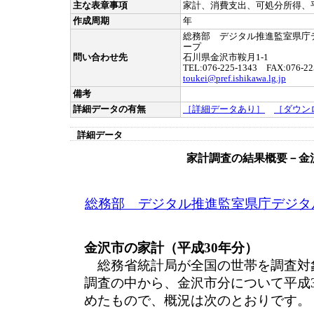
主な表章事項
家計、消費支出、可処分所得、
作成周期
年
総務部 デジタル推進監室県庁
ープ
問い合わせ先
石川県金沢市鞍月1-1
TEL:076-225-1343 FAX:076-22
toukei@pref.ishikawa.lg.jp
備考
詳細データの有無
［詳細データあり］
［ダウン
詳細データ
家計調査の結果概要－金
総務部 デジタル推進監室県庁デジタ
金沢市の家計（平成30年分）
総務省統計局が全国の世帯を調査対
調査の中から、金沢市分について平成
めたもので、概況は次のとおりです。