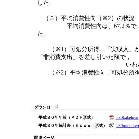
した。
（３）平均消費性向（※2）の状況
平均消費性向は、67.2％で、
た。
（※1）可処分所得…「実収入」か
「非消費支出」を差し引いた額で，
いわゆる手取り
（※2）平均消費性向…可処分所得
ダウンロード
平成３０年年報（ＰＤＦ形式）
h30kakeinen
平成３０年統計表（Ｅｘｃｅｌ形式）
h30toukeihyo
関連ページ