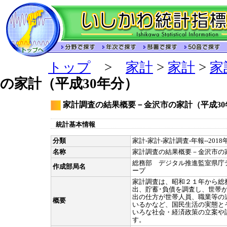
トップ
>
家計
>
家計
>
家
の家計（平成30年分）
家計調査の結果概要－金沢市の家計（平成30
統計基本情報
分類
家計-家計-家計調査-年報--201
名称
家計調査の結果概要－金沢市の
総務部 デジタル推進監室県庁
作成部局名
ープ
家計調査は、昭和２１年から総
出、貯蓄･負債を調査し、世帯
出の仕方が世帯人員、職業等の
概要
いるかなど、国民生活の実態と
いろな社会・経済政策の立案や
す。