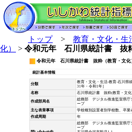
トップ
>
教育・文化・生
化）
>
令和元年 石川県統計書 抜
令和元年 石川県統計書 抜粋（教育・文化
統計基本情報
教育・文化・生活-教育-石川県統
分類
31年・令和1年］
名称
石川県統計書 抜粋(教育・文化
総務部 デジタル推進監室県庁
作成部局名
ープ
主な表章事項
学校種別設置者別学校数、卒業
作成周期
年
総務部 デジタル推進監室県庁
ープ