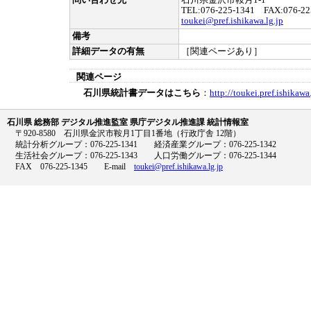
問い合わせ先
石川県金沢市鞍月1-1
TEL:076-225-1341 FAX:076-22
toukei@pref.ishikawa.lg.jp
備考
詳細データの有無
［関連ページあり］
関連ページ
石川県統計書データはこちら
：
http://toukei.pref.ishikaw
石川県 総務部 デジタル推進監室 県庁デジタル推進課 統計情報室
〒920-8580 石川県金沢市鞍月1丁目1番地（行政庁舎 12階）
統計分析グループ：076-225-1341 経済産業グループ：076-225-1342
生活社会グループ：076-225-1343 人口労働グループ：076-225-1344
FAX 076-225-1345 E-mail
toukei@pref.ishikawa.lg.jp