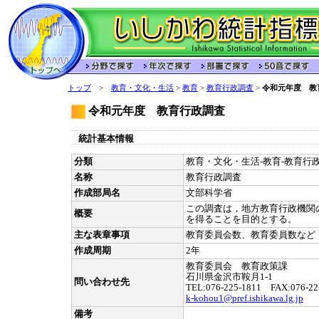
トップ
>
教育・文化・生活
>
教育
>
教育行政調査
>
令和元年度 教
令和元年度 教育行政調査
統計基本情報
分類
教育・文化・生活-教育-教育行政
名称
教育行政調査
作成部局名
文部科学省
この調査は，地方教育行政機関
概要
を得ることを目的とする。
主な表章事項
教育委員会数、教育委員数など
作成周期
2年
教育委員会 教育政策課
石川県金沢市鞍月1-1
問い合わせ先
TEL:076-225-1811 FAX:076-22
k-kohou1@pref.ishikawa.lg.jp
備考