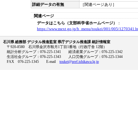
詳細データの有無
［関連ページあり］
関連ページ
データはこちら（文部科学省ホームページ）
：
https://www.mext.go.jp/b_menu/toukei/001/005/1270341.h
石川県 総務部 デジタル推進監室 県庁デジタル推進課 統計情報室
〒920-8580 石川県金沢市鞍月1丁目1番地（行政庁舎 12階）
統計分析グループ：076-225-1341 経済産業グループ：076-225-1342
生活社会グループ：076-225-1343 人口労働グループ：076-225-1344
FAX 076-225-1345 E-mail
toukei@pref.ishikawa.lg.jp