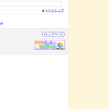
▲
ページトップ
tm