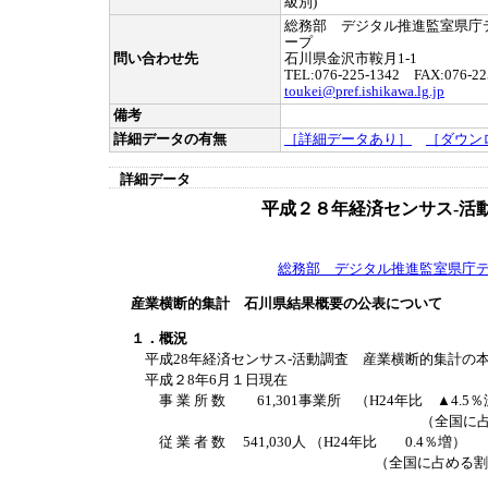
級別)
総務部 デジタル推進監室県庁
ープ
問い合わせ先
石川県金沢市鞍月1-1
TEL:076-225-1342 FAX:076-22
toukei@pref.ishikawa.lg.jp
備考
詳細データの有無
［詳細データあり］
［ダウン
詳細データ
平成２８年経済センサス-活
総務部 デジタル推進監室県庁
産業横断的集計 石川県結果概要の公表について
１．概況
平成28年経済センサス-活動調査 産業横断的集計の
平成２8年6月１日現在
事 業 所 数 61,301事業所 （H24年比 ▲4.5
（全国に占める割合 1
従 業 者 数 541,030人 （H24年比 0.4％増）
（全国に占める割合 1.