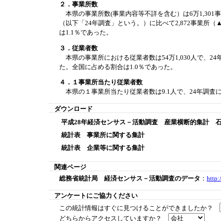
２．事業所数
本県の事業所数(事業内容等不詳を含む）は6万1,301
（以下「24年調査」という。）に比べて2,872事業所（
は1.1％であった。
３．従業者数
本県の事業所における従業者数は54万1,030人で、24年
た。全国に占める割合は1.0％であった。
４．１事業所当たり従業者数
本県の１事業所当たり従業者数は9.1人で、24年調査に
ダウンロード
平成28年経済センサス－活動調査 産業横断的集計 
統計表 事業所に関する集計
統計表 企業等に関する集計
関連ページ
総務省統計局 経済センサス－活動調査のデータ
：
http:
アンケートにご協力ください
この統計情報はすぐに見つけることができましたか？
どちらからアクセスしていますか？