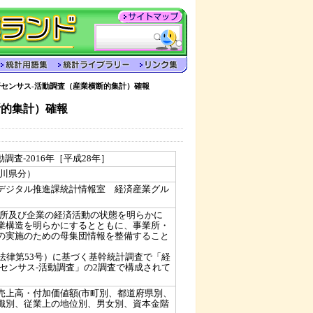
センサス-活動調査（産業横断的集計）確報
断的集計）確報
調査-2016年［平成28年］
石川県分）
デジタル推進課統計情報室 経済産業グル
業所及び企業の経済活動の状態を明らかに
業構造を明らかにするとともに、事業所・
の実施のための母集団情報を整備すること
法律第53号）に基づく基幹統計調査で「経
センサス-活動調査」の2調査で構成されて
売上高・付加価値額(市町別、都道府県別、
織別、従業上の地位別、男女別、資本金階