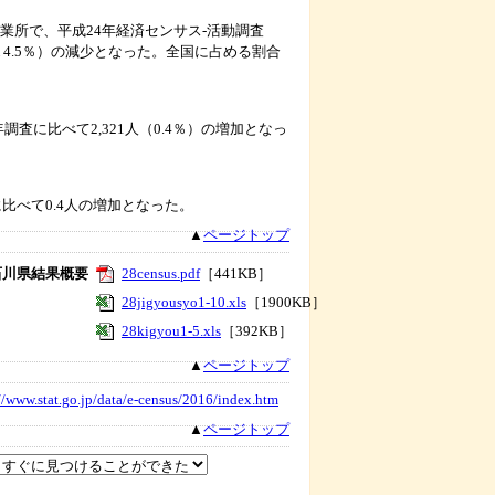
事業所で、平成24年経済センサス-活動調査
▲4.5％）の減少となった。全国に占める割合
調査に比べて2,321人（0.4％）の増加となっ
比べて0.4人の増加となった。
▲
ページトップ
石川県結果概要
28census.pdf
［441KB］
28jigyousyo1-10.xls
［1900KB］
28kigyou1-5.xls
［392KB］
▲
ページトップ
//www.stat.go.jp/data/e-census/2016/index.htm
▲
ページトップ