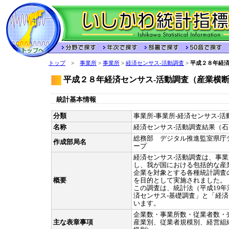
トップ
>
事業所
>
事業所
>
経済センサス-活動調査
>
平成２８年経済
平成２８年経済センサス-活動調査（産業横
統計基本情報
分類
事業所-事業所-経済センサス-活動
名称
経済センサス-活動調査結果（
総務部 デジタル推進監室県庁
作成部局名
ープ
経済センサス-活動調査は、事
し、我が国における包括的な産
企業を対象とする各種統計調査
概要
を目的として実施されました。
この調査は、統計法（平成19年
済センサス-基礎調査」と「経済
います。
企業数・事業所数・従業者数・
主な表章事項
産業別、従業者規模別、経営組