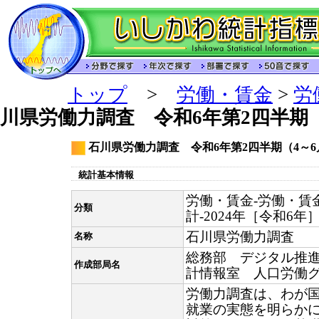
トップ
>
労働・賃金
>
労
川県労働力調査 令和6年第2四半期
石川県労働力調査 令和6年第2四半期（4～
統計基本情報
労働・賃金-労働・賃
分類
計-2024年［令和6年
石川県労働力調査
名称
総務部 デジタル推
作成部局名
計情報室 人口労働
労働力調査は、わが
就業の実態を明らか