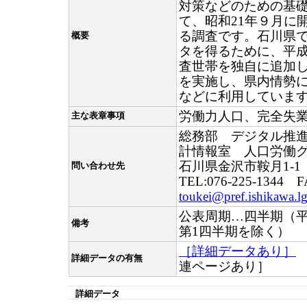
対策などのための基
て、昭和21年９月に
る調査です。石川県
概要
タを得るために、平成
査世帯を独自に追加
を実施し、県内情勢
などに利用していま
労働力人口、完全失
主な表章事項
総務部 デジタル推
計情報室 人口労働
石川県金沢市鞍月1-1
問い合わせ先
TEL:076-225-1344 F
toukei@pref.ishikawa.lg
公表周期…四半期（平
備考
第1四半期を除く）
［詳細データあり］
詳細データの有無
連ページあり］
詳細データ