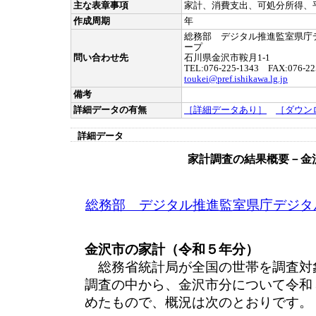
主な表章事項
家計、消費支出、可処分所得、
作成周期
年
総務部 デジタル推進監室県庁
ープ
問い合わせ先
石川県金沢市鞍月1-1
TEL:076-225-1343 FAX:076-22
toukei@pref.ishikawa.lg.jp
備考
詳細データの有無
［詳細データあり］
［ダウン
詳細データ
家計調査の結果概要－金
総務部 デジタル推進監室県庁デジタ
金沢市の家計（令和５年分）
総務省統計局が全国の世帯を調査対
調査の中から、金沢市分について令和
めたもので、概況は次のとおりです。