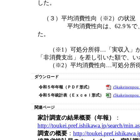
した。
（３）平均消費性向（※2）の状況
平均消費性向は、62.9％で、
た。
（※1）可処分所得…「実収入」か
「非消費支出」を差し引いた額で、い
（※2）平均消費性向…可処分所得
ダウンロード
令和５年年報（ＰＤＦ形式）
r5kakeinenpou.
令和５年統計表（Ｅｘｃｅｌ形式）
r5kakeinenpou.
関連ページ
家計調査の結果概要（年報）
：
http://toukei.pref.ishikawa.jp/search/min.
調査の概要
：
http://toukei.pref.ishikawa