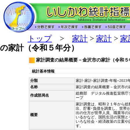
トップ
>
家計
>
家計
>
家
の家計（令和５年分）
家計調査の結果概要－金沢市の家計（令和５
統計基本情報
分類
家計-家計-家計調査-年報--202
名称
家計調査の結果概要－金沢市の
総務部 デジタル推進監室県庁
作成部局名
ープ
家計調査は、昭和２１年から総
出、貯蓄･負債を調査し、世帯
出の仕方が世帯人員、職業等の
概要
いるかなど、国民生活の実態と
いろな社会・経済政策の立案や
す。