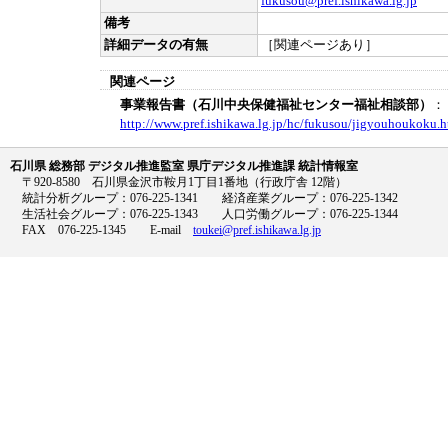
fukusou@pref.ishikawa.lg.jp
備考
詳細データの有無
［関連ページあり］
関連ページ
事業報告書（石川中央保健福祉センター福祉相談部）
：
http://www.pref.ishikawa.lg.jp/hc/fukusou/jigyouhoukoku.h
石川県 総務部 デジタル推進監室 県庁デジタル推進課 統計情報室
〒920-8580 石川県金沢市鞍月1丁目1番地（行政庁舎 12階）
統計分析グループ：076-225-1341 経済産業グループ：076-225-1342
生活社会グループ：076-225-1343 人口労働グループ：076-225-1344
FAX 076-225-1345 E-mail
toukei@pref.ishikawa.lg.jp