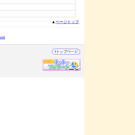
▲
ページトップ
tml