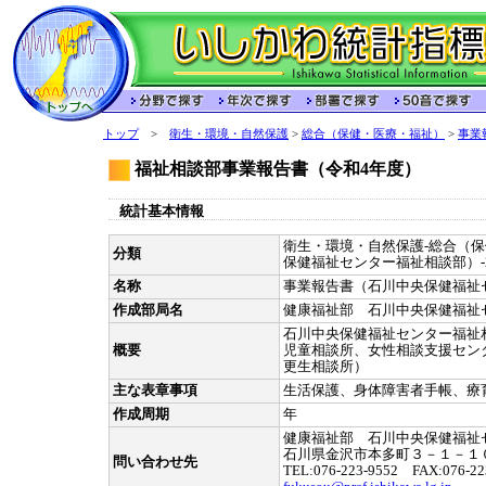
トップ
>
衛生・環境・自然保護
>
総合（保健・医療・福祉）
>
事業
福祉相談部事業報告書（令和4年度）
統計基本情報
衛生・環境・自然保護-総合（
分類
保健福祉センター福祉相談部）-2
名称
事業報告書（石川中央保健福祉
作成部局名
健康福祉部 石川中央保健福祉
石川中央保健福祉センター福祉
概要
児童相談所、女性相談支援セン
更生相談所）
主な表章事項
生活保護、身体障害者手帳、療
作成周期
年
健康福祉部 石川中央保健福祉
石川県金沢市本多町３－１－１
問い合わせ先
TEL:076-223-9552 FAX:076-22