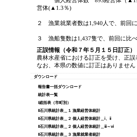
個人経営体数 893経営体（▲19.
営体(▲1.3％)
２ 漁業就業者数は1,940人で、前回に
３ 漁船隻数は1,437隻で、前回に比べ2
正誤情報（令和７年５月１５日訂正）
農林水産省における訂正を受け、正誤
なお、本県の数値に訂正はありません
ダウンロード
報告書一括ダウンロード
統計表一覧
Ⅰ総括表（市町別）
Ⅱ石川県統計表＿１ 漁業経営体統計
Ⅱ石川県統計表＿２ 個人経営体統計＿ⅰ、ⅱ
Ⅱ石川県統計表＿２ 個人経営体統計＿ⅲ～ⅵ
Ⅱ石川県統計表＿３ 漁業就業者統計