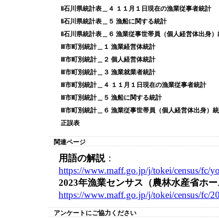
Ⅱ石川県統計表＿４ １１月１日現在の漁業従事者統計
Ⅱ石川県統計表＿５ 漁船に関する統計
Ⅱ石川県統計表＿６ 漁業従事世帯員（個人経営体出身）
Ⅲ市町別統計＿１ 漁業経営体統計
Ⅲ市町別統計＿２ 個人経営体統計
Ⅲ市町別統計＿３ 漁業就業者統計
Ⅲ市町別統計＿４ １１月１日現在の漁業従事者統計
Ⅲ市町別統計＿５ 漁船に関する統計
Ⅲ市町別統計＿６ 漁業従事世帯員（個人経営体出身）
正誤表
関連ページ
用語の解説
：
https://www.maff.go.jp/j/tokei/census/fc/y
2023年漁業センサス（農林水産省ホ
https://www.maff.go.jp/j/tokei/census/fc/
アンケートにご協力ください