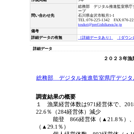
作成周期
5年
総務部 デジタル推進監室県庁
ープ
問い合わせ先
石川県金沢市鞍月1-1
TEL:076-225-1342 FAX:076-22
toukei@pref.ishikawa.lg.jp
備考
詳細データの有無
［詳細データあり］
［ダウン
詳細データ
２０２３年漁
総務部 デジタル推進監室県庁デジタ
調査結果の概要
１ 漁業経営体数は971経営体で、20
22.6％（284経営体）減少
能登 866経営体（▲21.8％）、
（▲29.1％）