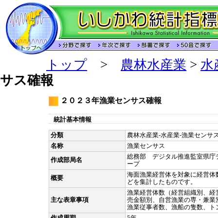
トップ
>
農林水産業
>
水
サス確報
２０２３年漁業センサス確報
統計基本情報
分類
農林水産業-水産業-漁業センサス-
名称
漁業センサス
総務部 デジタル推進監室県庁
作成部局名
ープ
海面漁業経営体を対象に経営体
概要
どを集計したものです。
漁業経営体数（経営組織別、経
主な表章事項
売金額別、自営漁業の専・兼業
漁業従事者数、漁船の隻数、ト