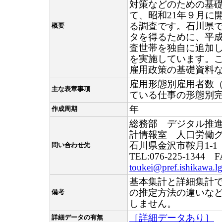
対策などのための基
て、昭和21年９月に
る調査です。石川県
概要
タを得るために、平成
査世帯を独自に追加
を実施しています。
雇用政策の基礎資料
雇用形態別雇用者数
主な表章事項
ている仕事の形態別
年
作成周期
総務部 デジタル推
計情報室 人口労働
石川県金沢市鞍月1-1
問い合わせ先
TEL:076-225-1344 F
toukei@pref.ishikawa.lg
基本集計と詳細集計
の推定方法の違いな
備考
しません。
［詳細データあり］
詳細データの有無