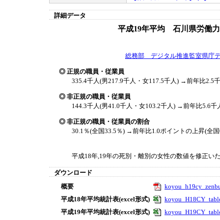
詳細データ
平成19年平均 石川県労働
総務部 デジタル推進監室県庁
◎ 正規の職員・従業員
335.4千人(男217.9千人・女117.5千人) →前年比2.
◎ 非正規の職員・従業員
144.3千人(男41.0千人・女103.2千人) →前年比5.6
◎ 非正規の職員・従業員の割合
30.1％(全国33.5％) →前年比1.0ポイントの上昇(全国
平成18年,19年の死別・離別の女性の数値を修正いたし
ダウンロード
概要
koyou_h19cy_zenbu
平成18年平均統計表(excel形式)
koyou_H18CY_table
平成19年平均統計表(excel形式)
koyou_H19CY_table