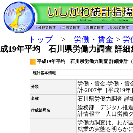
トップ
>
労働・賃金
>
労
成19年平均 石川県労働力調査 詳
平成19年平均 石川県労働力調査 詳細集計
統計基本情報
労働・賃金-労働・賃
分類
計-2007年［平成19年
石川県労働力調査 詳
名称
総務部 デジタル推
作成部局名
計情報室 人口労働
労働力調査は、わが
就業の実態を明らか