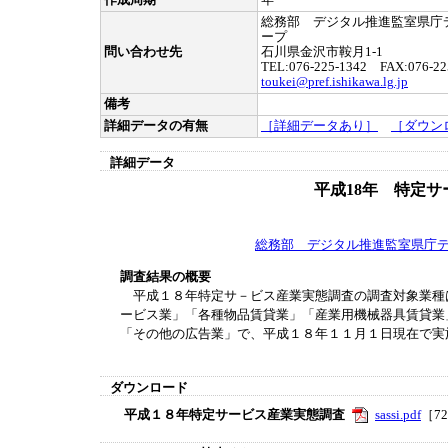
作成周期
年
総務部 デジタル推進監室県庁
ープ
問い合わせ先
石川県金沢市鞍月1-1
TEL:076-225-1342 FAX:076-22
toukei@pref.ishikawa.lg.jp
備考
詳細データの有無
［詳細データあり］
［ダウン
詳細データ
平成18年 特定
総務部 デジタル推進監室県庁
調査結果の概要
平成１８年特定サ－ビス産業実態調査の調査対象業種
ービス業」「各種物品賃貸業」「産業用機械器具賃貸業
「その他の広告業」で、平成１８年１１月１日現在で実
ダウンロード
平成１８年特定サービス産業実態調査
sassi.pdf
［72