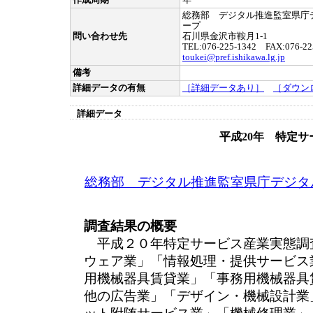
作成周期
年
総務部 デジタル推進監室県庁
ープ
問い合わせ先
石川県金沢市鞍月1-1
TEL:076-225-1342 FAX:076-22
toukei@pref.ishikawa.lg.jp
備考
詳細データの有無
［詳細データあり］
［ダウン
詳細データ
平成20年 特定
総務部 デジタル推進監室県庁デジタ
調査結果の概要
平成２０年特定サービス産業実態調
ウェア業」「情報処理・提供サービス
用機械器具賃貸業」「事務用機械器具
他の広告業」「デザイン・機械設計業