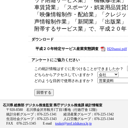
ット附随サービス業」「機械修理業」
車賃貸業」「スポーツ・娯楽用品賃貸
「映像情報制作・配給業」「クレジッ
声情報制作業」「新聞業」「出版業」
附帯するサービス業」で、平成２０年
ダウンロード
平成２０年特定サービス産業実態調査
H20sassi.pdf
アンケートにご協力ください
この統計情報はすぐに見つけることができましたか？
どちらからアクセスしていますか？
どのような目的で使用されますか？
石川県 総務部 デジタル推進監室 県庁デジタル推進課 統計情報室
〒920-8580 石川県金沢市鞍月1丁目1番地（行政庁舎 12階）
統計分析グループ：076-225-1341 経済産業グループ：076-225-1342
生活社会グループ：076-225-1343 人口労働グループ：076-225-1344
FAX 076-225-1345 E-mail
toukei@pref.ishikawa.lg.jp