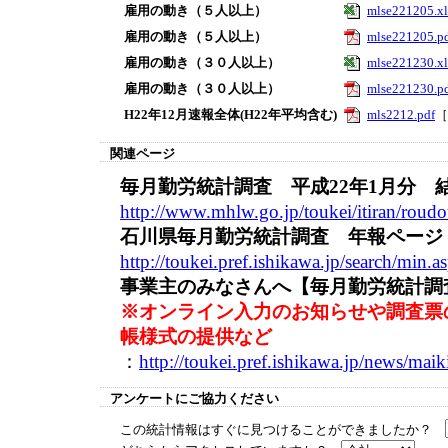
雇用の動き（５人以上）
mlse221205.xl
雇用の動き（５人以上）
mlse221205.p
雇用の動き（３０人以上）
mlse221230.xl
雇用の動き（３０人以上）
mlse221230.p
H22年12月速報全体(H22年平均含む)
mls2212.pdf
［
関連ページ
毎月勤労統計調査 平成22年1月分 
http://www.mhlw.go.jp/toukei/itiran/rou
石川県毎月勤労統計調査 年報ページ
http://toukei.pref.ishikawa.jp/search/mi
事業主のみなさんへ【毎月勤労統計調
※オンライン入力のお知らせや調査票
帳様式の提供など
：
http://toukei.pref.ishikawa.jp/news/mai
アンケートにご協力ください
この統計情報はすぐに見つけることができましたか？