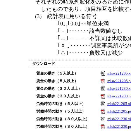
それぞれの時系列変化をみるために作
したものであり、項目相互を比較す
(3) 統計表に用いる符号
｢0｣,｢0.0｣･･単位未満
｢－｣･･･････該当数値なし
｢…｣･･･････不詳又は比較数
｢Ｘ ｣･･･････調査事業所が少
｢△｣･･･････負数又は減少
ダウンロード
賃金の動き（５人以上）
mlsw221205.x
賃金の動き（５人以上）
mlsw221205.p
賃金の動き（３０人以上）
mlsw221230.x
賃金の動き（３０人以上）
mlsw221230.p
労働時間の動き（５人以上）
mlsh221205.xl
労働時間の動き（５人以上）
mlsh221205.p
労働時間の動き（３０人以上）
mlsh221230.xl
労働時間の動き（３０人以上）
mlsh221230.p