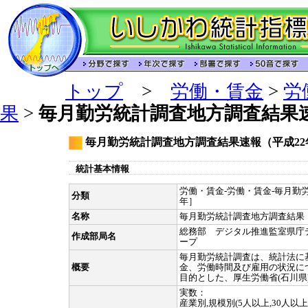
トップ
>
労働・賃金
>
労
果
>
毎月勤労統計調査地方調査結果速
毎月勤労統計調査地方調査結果速報（平成22
統計基本情報
労働・賃金-労働・賃金-毎月勤労
分類
年］
名称
毎月勤労統計調査地方調査結果
総務部 デジタル推進監室県庁
作成部局名
ープ
毎月勤労統計調査は、統計法に
概要
金、労働時間及び雇用の状況に
目的とした、厚生労働省(石川県
実数：
産業別,規模別(5人以上,30人