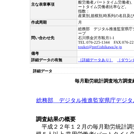
般労働者,パートタイム労働者)
主な表章事項
ートタイム労働者比率など。
指数：
産業別,規模別,時系列の名目及
作成周期
月
総務部 デジタル推進監室県庁
ープ
問い合わせ先
石川県金沢市鞍月1-1
TEL:076-225-1344 FAX:076-22
toukei@pref.ishikawa.lg.jp
備考
詳細データの有無
［詳細データあり］
［ダウン
詳細データ
毎月勤労統計調査地方調査結
総務部 デジタル推進監室県庁デジタ
調査結果の概要
平成２２年１２月の毎月勤労統計調査