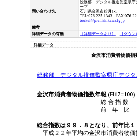
総務部 デジタル推進監室県庁
ープ
問い合わせ先
石川県金沢市鞍月1-1
TEL:076-225-1343 FAX:076-22
toukei@pref.ishikawa.lg.jp
備考
詳細データの有無
［詳細データあり］
［ダウン
詳細データ
金沢市消費者物価指
総務部 デジタル推進監室県庁デジタ
金沢市消費者物価指数年報 (H17=100)
総 合 指 数 
前 年 比 （－
総合指数は９９．８となり、前年比１
平成２２年平均の金沢市消費者物価指