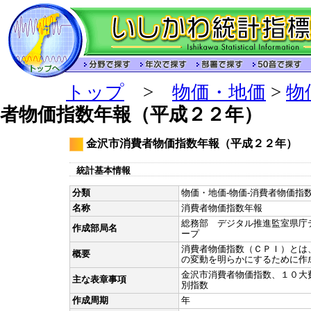
トップ
>
物価・地価
>
物
者物価指数年報（平成２２年）
金沢市消費者物価指数年報（平成２２年）
統計基本情報
分類
物価・地価-物価-消費者物価指数
名称
消費者物価指数年報
総務部 デジタル推進監室県庁
作成部局名
ープ
消費者物価指数（ＣＰＩ）とは
概要
の変動を明らかにするために作
金沢市消費者物価指数、１０大
主な表章事項
別指数
作成周期
年