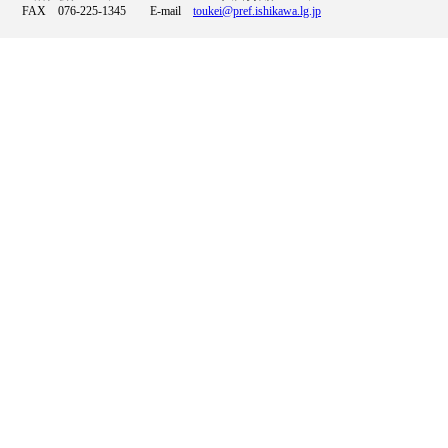
FAX 076-225-1345 E-mail
toukei@pref.ishikawa.lg.jp