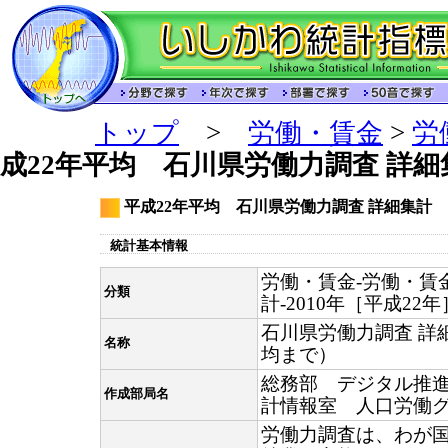
トップ
>
労働・賃金
>
労
成22年平均 石川県労働力調査 詳細
平成22年平均 石川県労働力調査 詳細集計
統計基本情報
労働・賃金-労働・賃
分類
計-2010年［平成22年
石川県労働力調査 詳
名称
均まで）
総務部 デジタル推
作成部局名
計情報室 人口労働
労働力調査は、わが