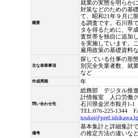
就業の実態を明らか
対策などのための基
て、昭和21年９月に
る調査です。石川県
概要
タを得るために、平成
査世帯を独自に追加
を実施しています。
雇用政策の基礎資料
探している仕事の形
別完全失業者数、就
主な表章事項
など
年
作成周期
総務部 デジタル推
計情報室 人口労働
石川県金沢市鞍月1-1
問い合わせ先
TEL:076-225-1344 F
toukei@pref.ishikawa.lg
基本集計と詳細集計
の推定方法の違いな
備考