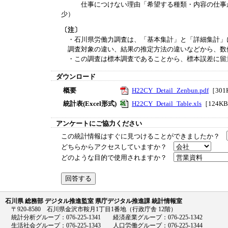
仕事につけない理由「希望する種類・内容の仕事がな
少）
〔注〕
・石川県労働力調査は、「基本集計」と「詳細集計」
調査対象の違い、結果の推定方法の違いなどから、数
・この調査は標本調査であることから、標本誤差に留
ダウンロード
概要
H22CY_Detail_Zenbun.pdf
［301
統計表(Excel形式)
H22CY_Detail_Table.xls
［124K
アンケートにご協力ください
この統計情報はすぐに見つけることができましたか？
どちらからアクセスしていますか？
どのような目的で使用されますか？
石川県 総務部 デジタル推進監室 県庁デジタル推進課 統計情報室
〒920-8580 石川県金沢市鞍月1丁目1番地（行政庁舎 12階）
統計分析グループ：076-225-1341 経済産業グループ：076-225-1342
生活社会グループ：076-225-1343 人口労働グループ：076-225-1344