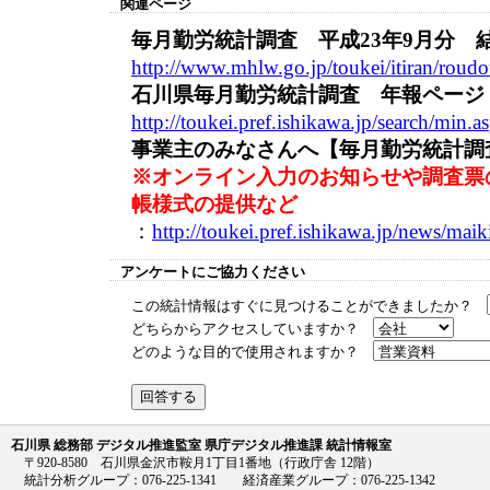
関連ページ
毎月勤労統計調査 平成23年9月分 
http://www.mhlw.go.jp/toukei/itiran/roud
石川県毎月勤労統計調査 年報ページ
http://toukei.pref.ishikawa.jp/search/mi
事業主のみなさんへ【毎月勤労統計調
※オンライン入力のお知らせや調査票
帳様式の提供など
：
http://toukei.pref.ishikawa.jp/news/mai
アンケートにご協力ください
この統計情報はすぐに見つけることができましたか？
どちらからアクセスしていますか？
どのような目的で使用されますか？
石川県 総務部 デジタル推進監室 県庁デジタル推進課 統計情報室
〒920-8580 石川県金沢市鞍月1丁目1番地（行政庁舎 12階）
統計分析グループ：076-225-1341 経済産業グループ：076-225-1342