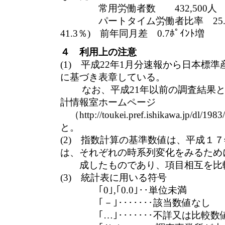
常用労働者数 432,500人 
パートタイム労働者比率 25.7％
41.3％) 前年同月差 0.7ﾎﾟｲﾝﾄ増
４ 利用上の注意
(1) 平成22年1月分速報から日本標準
に基づき表章している。
なお、平成21年以前の調査結果と
計情報室ホームページ
（http://toukei.pref.ishikawa.jp/dl
と。
(2) 指数計算の基準数値は、平成
は、それぞれの時系列変化をみるため
成したものであり、項目相互を比
(3) 統計表に用いる符号
｢0｣,｢0.0｣･･単位未満
｢－｣･･･････該当数値なし
｢…｣･･･････不詳又は比較数