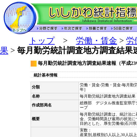
トップ
>
労働・賃金
>
労
果
>
毎月勤労統計調査地方調査結果速
毎月勤労統計調査地方調査結果速報（平成23
統計基本情報
労働・賃金-労働・賃金-毎月勤労
分類
年］
名称
毎月勤労統計調査地方調査結果
総務部 デジタル推進監室県庁
作成部局名
ープ
毎月勤労統計調査は、統計法に
概要
金、労働時間及び雇用の状況に
目的とした、厚生労働省(石川県
実数：
産業別,規模別(5人以上,30人