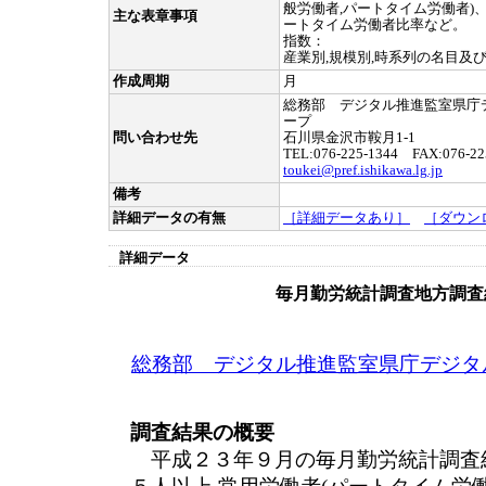
般労働者,パートタイム労働者)
主な表章事項
ートタイム労働者比率など。
指数：
産業別,規模別,時系列の名目及
作成周期
月
総務部 デジタル推進監室県庁
ープ
問い合わせ先
石川県金沢市鞍月1-1
TEL:076-225-1344 FAX:076-22
toukei@pref.ishikawa.lg.jp
備考
詳細データの有無
［詳細データあり］
［ダウン
詳細データ
毎月勤労統計調査地方調査
総務部 デジタル推進監室県庁デジタ
調査結果の概要
平成２３年９月の毎月勤労統計調査結