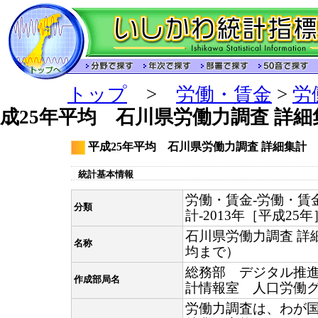
トップ
>
労働・賃金
>
労
成25年平均 石川県労働力調査 詳細
平成25年平均 石川県労働力調査 詳細集計
統計基本情報
労働・賃金-労働・賃
分類
計-2013年［平成25年
石川県労働力調査 詳
名称
均まで）
総務部 デジタル推
作成部局名
計情報室 人口労働
労働力調査は、わが