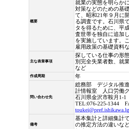
就業の実態を明らか
対策などのための基
て、昭和21年９月に
る調査です。石川県
概要
タを得るために、平成
査世帯を独自に追加
を実施しています。
雇用政策の基礎資料
探している仕事の形
別完全失業者数、就
主な表章事項
など
年
作成周期
総務部 デジタル推
計情報室 人口労働
石川県金沢市鞍月1-1
問い合わせ先
TEL:076-225-1344 F
toukei@pref.ishikawa.lg
基本集計と詳細集計
の推定方法の違いな
備考