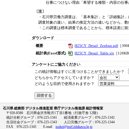
仕事につけない理由「希望する種類・内容の仕事がない
〔注〕
・石川県労働力調査は、「基本集計」と「詳細集計」
調査対象の違い、結果の推定方法の違いなどから、数
・この調査は標本調査であることから、標本誤差に留
ダウンロード
概要
H25CY_Detail_Zenbun.pdf
［390
統計表(Excel形式)
H25CY_Detail_Table.xls
［126K
アンケートにご協力ください
この統計情報はすぐに見つけることができましたか？
どちらからアクセスしていますか？
どのような目的で使用されますか？
石川県 総務部 デジタル推進監室 県庁デジタル推進課 統計情報室
〒920-8580 石川県金沢市鞍月1丁目1番地（行政庁舎 12階）
統計分析グループ：076-225-1341 経済産業グループ：076-225-1342
生活社会グループ：076-225-1343 人口労働グループ：076-225-1344
FAX 076-225-1345 E-mail
toukei@pref.ishikawa.lg.jp