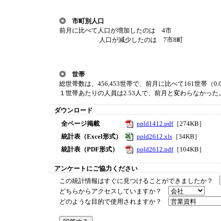
◎ 市町別人口
前月に比べて人口が増加したのは 4市
人口が減少したのは 7市8町
◎ 世帯
総世帯数は、456,453世帯で、前月に比べて161世帯（0
１世帯あたりの人員は2.53人で、前月と変わらなかった
ダウンロード
全ページ掲載
ppld1412.pdf
［274KB］
統計表（Excel形式）
ppld2612.xls
［34KB］
統計表（PDF形式）
ppld2612.pdf
［104KB］
アンケートにご協力ください
この統計情報はすぐに見つけることができましたか？
どちらからアクセスしていますか？
どのような目的で使用されますか？