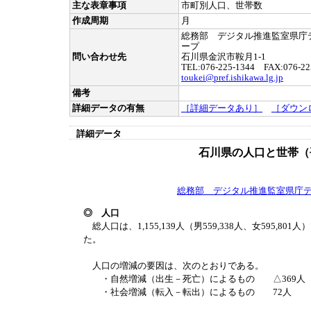
主な表章事項
市町別人口、世帯数
作成周期
月
総務部 デジタル推進監室県庁
ープ
問い合わせ先
石川県金沢市鞍月1-1
TEL:076-225-1344 FAX:076-22
toukei@pref.ishikawa.lg.jp
備考
詳細データの有無
［詳細データあり］
［ダウン
詳細データ
石川県の人口と世帯（平
総務部 デジタル推進監室県庁
◎ 人口
総人口は、1,155,139人（男559,338人、女595,801
た。
人口の増減の要因は、次のとおりである。
・自然増減（出生－死亡）によるもの △369人
・社会増減（転入－転出）によるもの 72人