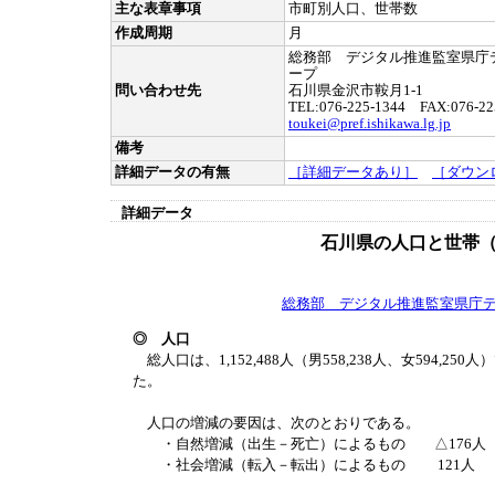
主な表章事項
市町別人口、世帯数
作成周期
月
総務部 デジタル推進監室県庁
ープ
問い合わせ先
石川県金沢市鞍月1-1
TEL:076-225-1344 FAX:076-22
toukei@pref.ishikawa.lg.jp
備考
詳細データの有無
［詳細データあり］
［ダウン
詳細データ
石川県の人口と世帯（
総務部 デジタル推進監室県庁
◎ 人口
総人口は、1,152,488人（男558,238人、女594,250
た。
人口の増減の要因は、次のとおりである。
・自然増減（出生－死亡）によるもの △176人
・社会増減（転入－転出）によるもの 121人