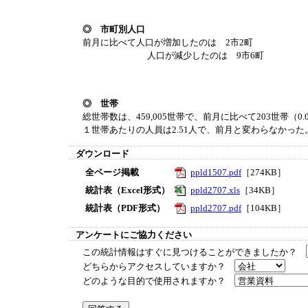
◎ 市町別人口
前月に比べて人口が増加したのは 2市2町
人口が減少したのは 9市6町
◎ 世帯
総世帯数は、459,005世帯で、前月に比べて203世帯（0
１世帯あたりの人員は2.51人で、前月と変わらなかった
ダウンロード
全ページ掲載
ppld1507.pdf
［274KB］
統計表（Excel形式）
ppld2707.xls
［34KB］
統計表（PDF形式）
ppld2707.pdf
［104KB］
アンケートにご協力ください
この統計情報はすぐに見つけることができましたか？
どちらからアクセスしていますか？
どのような目的で使用されますか？