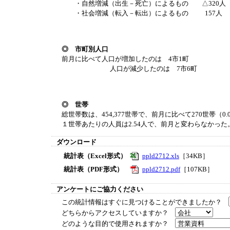
・自然増減（出生－死亡）によるもの △320人
・社会増減（転入－転出）によるもの 157人
◎ 市町別人口
前月に比べて人口が増加したのは 4市1町
人口が減少したのは 7市6町
◎ 世帯
総世帯数は、454,377世帯で、前月に比べて270世帯（0
１世帯あたりの人員は2.54人で、前月と変わらなかった
ダウンロード
統計表（Excel形式）
ppld2712.xls
［34KB］
統計表（PDF形式）
ppld2712.pdf
［107KB］
アンケートにご協力ください
この統計情報はすぐに見つけることができましたか？
どちらからアクセスしていますか？
どのような目的で使用されますか？