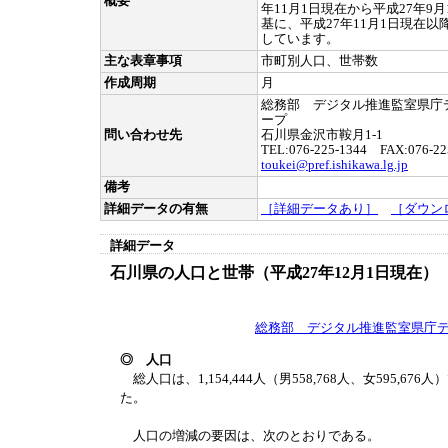
概要
年11月1日現在から平成27年9
基に、平成27年11月1日現在
しています。
主な表章事項
市町別人口、世帯数
作成周期
月
総務部 デジタル推進監室県庁
ープ
問い合わせ先
石川県金沢市鞍月1-1
TEL:076-225-1344 FAX:076-22
toukei@pref.ishikawa.lg.jp
備考
詳細データの有無
［詳細データあり］
［ダウン
詳細データ
石川県の人口と世帯（平成27年12月1日現在
総務部 デジタル推進監室県庁
◎ 人口
総人口は、1,154,444人（男558,768人、女595,676
た。
人口の増減の要因は、次のとおりである。