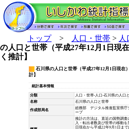
トップ
>
人口・世帯
>
人
の人口と世帯（平成27年12月1日現
く推計】
石川県の人口と世帯（平成27年12月1日現在
計】
統計基本情報
分類
人口・世帯-人口-石川県の人口と
名称
石川県の人口と世帯
総務部 デジタル推進監室県庁
作成部局名
ープ
推計の方法は、直近の国勢調査
入・転出者数及び世帯の移動を加
日現在から平成22年9月1日ま