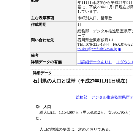
概要
年11月1日現在から平成27年9
基に、平成27年11月1日現在
しています。
主な表章事項
市町別人口、世帯数
作成周期
月
総務部 デジタル推進監室県庁
ープ
問い合わせ先
石川県金沢市鞍月1-1
TEL:076-225-1344 FAX:076-22
toukei@pref.ishikawa.lg.jp
備考
詳細データの有無
［詳細データあり］
［ダウン
詳細データ
石川県の人口と世帯（平成27年11月1日現在
総務部 デジタル推進監室県庁
◎ 人口
総人口は、1,154,607人（男558,812人、女595,795
た。
人口の増減の要因は、次のとおりである。