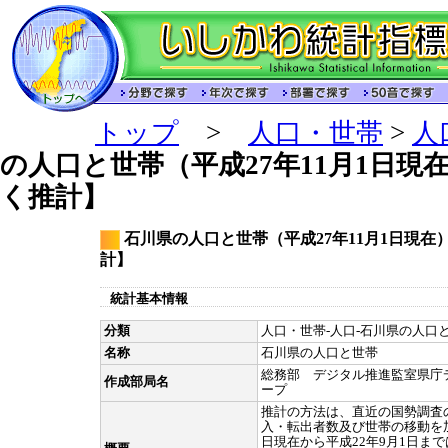
トップ
>
人口・世帯
>
人
の人口と世帯（平成27年11月1日現
く推計】
石川県の人口と世帯（平成27年11月1日現在
計】
統計基本情報
分類
人口・世帯-人口-石川県の人口と
名称
石川県の人口と世帯
総務部 デジタル推進監室県庁
作成部局名
ープ
推計の方法は、直近の国勢調査
入・転出者数及び世帯の移動を加
日現在から平成22年9月1日ま