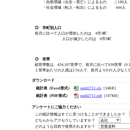
・自然増減（出生－死亡）によるもの △180人
・社会増減（転入－転出）によるもの 444人
◎ 市町別人口
前月に比べて人口が増加したのは 4市3町
人口が減少したのは 6市5町
◎ 世帯
総世帯数は、454,107世帯で、前月に比べて638世帯（0
１世帯あたりの人員は2.54人で、前月より0.01人少なく
ダウンロード
統計表（Excel形式）
ppld2711.xls
［34KB］
統計表（PDF形式）
ppld2711.pdf
［107KB］
アンケートにご協力ください
この統計情報はすぐに見つけることができましたか？
どちらからアクセスしていますか？
どのような目的で使用されますか？