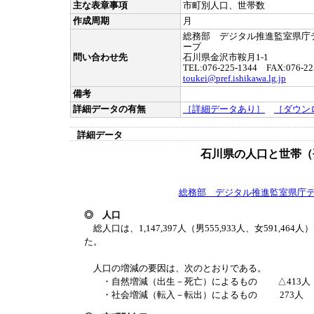
主な表章事項
市町別人口、世帯数
作成周期
月
総務部 デジタル推進監室県庁
ープ
問い合わせ先
石川県金沢市鞍月1-1
TEL:076-225-1344 FAX:076-22
toukei@pref.ishikawa.lg.jp
備考
詳細データの有無
［詳細データあり］
［ダウン
詳細データ
石川県の人口と世帯（平
総務部 デジタル推進監室県庁
◎ 人口
総人口は、1,147,397人（男555,933人、女591,464
た。
人口の増減の要因は、次のとおりである。
・自然増減（出生－死亡）によるもの △413人
・社会増減（転入－転出）によるもの 273人