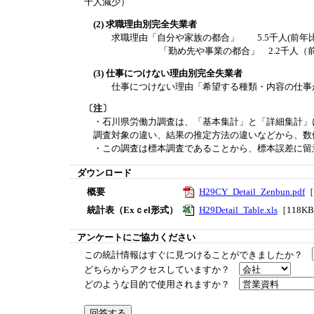
千人減少）
(2) 求職理由別完全失業者
求職理由「自分や家族の都合」 5.5千人(前年比0
「勤め先や事業の都合」 2.2千人（前年比
(3) 仕事につけない理由別完全失業者
仕事につけない理由「希望する種類・内容の仕事がない
〔注〕
・石川県労働力調査は、「基本集計」と「詳細集計」
調査対象の違い、結果の推定方法の違いなどから、数
・この調査は標本調査であることから、標本誤差に留
ダウンロード
概要
H29CY_Detail_Zenbun.pdf
［
統計表（Exｃel形式）
H29Detail_Table.xls
［118K
アンケートにご協力ください
この統計情報はすぐに見つけることができましたか？
どちらからアクセスしていますか？
どのような目的で使用されますか？