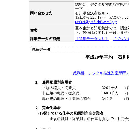
総務部 デジタル推進監室県庁
ープ
問い合わせ先
石川県金沢市鞍月1-1
TEL:076-225-1344 FAX:076-22
toukei@pref.ishikawa.lg.jp
基本集計と詳細集計では、調査
備考
ら、数値は必ずしも一致しませ
詳細データの有無
［詳細データあり］
［ダウン
詳細データ
平成29年平均 石川
総務部 デジタル推進監室県庁
１ 雇用形態別雇用者
正規の職員・従業員 326.1千人 （前年比
非正規の職員・従業員 169.8千人 （前年比
非正規の職員・従業員の割合 34.2％ （前年比
２ 完全失業者
(1) 探している仕事の形態別完全失業者
「正規の職員・従業員」の仕事を探している完全失業者
うち男性 3.6千人