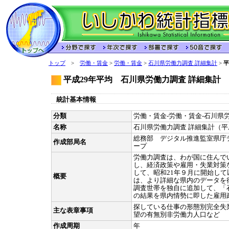
トップ
>
労働・賃金
>
労働・賃金
>
石川県労働力調査 詳細集計
>
平
平成29年平均 石川県労働力調査 詳細集計
統計基本情報
分類
労働・賃金-労働・賃金-石川県労
名称
石川県労働力調査 詳細集計（平
総務部 デジタル推進監室県庁
作成部局名
ープ
労働力調査は、わが国に住んで
し、経済政策や雇用・失業対策
して、昭和21年９月に開始し
概要
は、より詳細な県内のデータを
調査世帯を独自に追加して、「
の結果を県内情勢に即した雇用
探している仕事の形態別完全失
主な表章事項
望の有無別非労働力人口など
作成周期
年