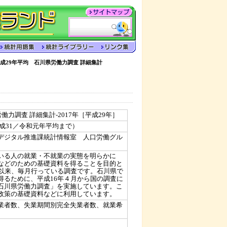
成29年平均 石川県労働力調査 詳細集計
働力調査 詳細集計-2017年［平成29年］
成31／令和元年平均まで）
デジタル推進課統計情報室 人口労働グル
いる人の就業・不就業の実態を明らかに
などのための基礎資料を得ることを目的と
て以来、毎月行っている調査です。石川県で
得るために、平成16年４月から国の調査に
石川県労働力調査」を実施しています。こ
政策の基礎資料などに利用しています。
業者数、失業期間別完全失業者数、就業希