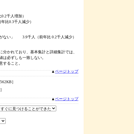
.2千人増加）
0.3千人減少）
」 3.9千人（前年比 0.2千人減少）
に分かれており、基本集計と詳細集計では、
値は必ずしも一致しない。
意すること。
▲
ページトップ
562KB］
B］
▲
ページトップ