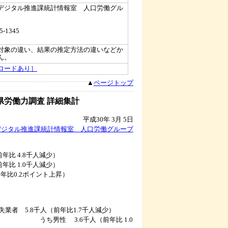
デジタル推進課統計情報室 人口労働グル
5-1345
対象の違い、結果の推定方法の違いなどか
ん。
ロードあり］
▲
ページトップ
県労働力調査 詳細集計
平成30年 3月 5日
デジタル推進課統計情報室 人口労働グループ
 4.8千人減少）
 1.0千人減少）
0.2ポイント上昇）
 5.8千人（前年比1.7千人減少）
（前年比 1.0