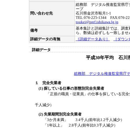
総務部 デジタル推進監室県庁
ープ
問い合わせ先
石川県金沢市鞍月1-1
TEL:076-225-1344 FAX:076-22
toukei@pref.ishikawa.lg.jp
基本集計と詳細集計では、調査
備考
ら、数値は必ずしも一致しませ
詳細データの有無
［詳細データあり］
［ダウン
詳細データ
平成30年平均 石川
総務部 デジタル推進監室県庁
１ 完全失業者
(1) 探している仕事の形態別完全失業者
「正規の職員・従業員」の仕事を探している完全失業者
うち男性 3.1千
千人減少）
(2) 失業期間別完全失業者
「3か月未満」 3.4千人(前年比1.2千人減少）
「1年以上」 2.8千人(前年比0.3千人減少）