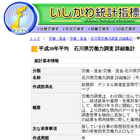
トップ
>
労働・賃金
>
労働・賃金
>
石川県労働力調査 詳細集計
>
平
平成30年平均 石川県労働力調査 詳細集計
統計基本情報
分類
労働・賃金-労働・賃金-石川県労
名称
石川県労働力調査 詳細集計（平
総務部 デジタル推進監室県庁
作成部局名
ープ
労働力調査は、わが国に住んで
し、経済政策や雇用・失業対策
して、昭和21年９月に開始し
概要
は、より詳細な県内のデータを
調査世帯を独自に追加して、「
の結果を県内情勢に即した雇用
探している仕事の形態別完全失
主な表章事項
望の有無別非労働力人口など
作成周期
年