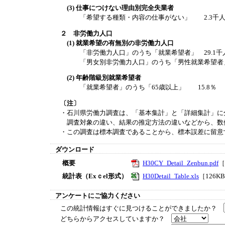
(3) 仕事につけない理由別完全失業者
「希望する種類・内容の仕事がない」 2.3千人（前
２ 非労働力人口
(1) 就業希望の有無別の非労働力人口
「非労働力人口」のうち「就業希望者」 29.1千人
「男女別非労働力人口」のうち「男性就業希望者」 9
(2) 年齢階級別就業希望者
「就業希望者」のうち「65歳以上」 15.8％
〔注〕
・石川県労働力調査は、「基本集計」と「詳細集計」に
調査対象の違い、結果の推定方法の違いなどから、数
・この調査は標本調査であることから、標本誤差に留意
ダウンロード
概要
H30CY_Detail_Zenbun.pdf
［
統計表（Exｃel形式）
H30Detail_Table.xls
［126K
アンケートにご協力ください
この統計情報はすぐに見つけることができましたか？
どちらからアクセスしていますか？