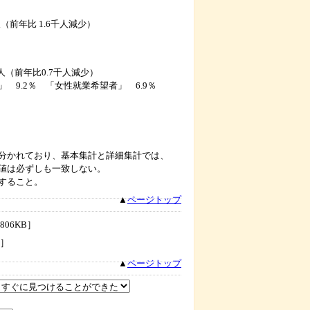
年比 1.6千人減少）
（前年比0.7千人減少）
.2％ 「女性就業希望者」 6.9％
分かれており、基本集計と詳細集計では、
値は必ずしも一致しない。
すること。
▲
ページトップ
806KB］
B］
▲
ページトップ