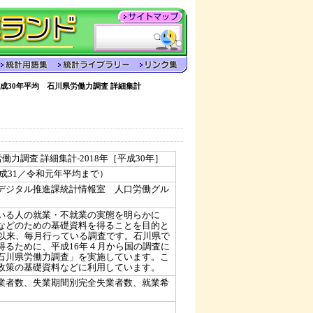
成30年平均 石川県労働力調査 詳細集計
働力調査 詳細集計-2018年［平成30年］
成31／令和元年平均まで）
デジタル推進課統計情報室 人口労働グル
いる人の就業・不就業の実態を明らかに
などのための基礎資料を得ることを目的と
て以来、毎月行っている調査です。石川県で
得るために、平成16年４月から国の調査に
石川県労働力調査」を実施しています。こ
政策の基礎資料などに利用しています。
業者数、失業期間別完全失業者数、就業希