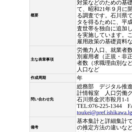
対策などのための基
て、昭和21年９月に
る調査です。石川県
概要
タを得るために、平成
査世帯を独自に追加
を実施しています。
雇用政策の基礎資料
労働力人口、就業者
別雇用者（正規・非
主な表章事項
者数（求職理由別な
人口など
年
作成周期
総務部 デジタル推
計情報室 人口労働
石川県金沢市鞍月1-1
問い合わせ先
TEL:076-225-1344 F
toukei@pref.ishikawa.lg
基本集計と詳細集計
の推定方法の違いな
備考