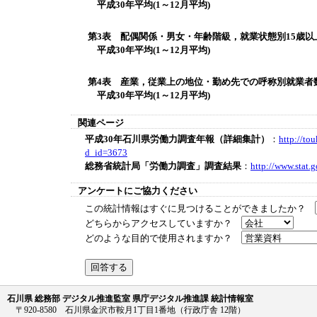
平成30年平均(1～12月平均)
第3表 配偶関係・男女・年齢階級，就業状態別15歳以
平成30年平均(1～12月平均)
第4表 産業，従業上の地位・勤め先での呼称別就業者
平成30年平均(1～12月平均)
関連ページ
平成30年石川県労働力調査年報（詳細集計）
：
http://tou
d_id=3673
総務省統計局「労働力調査」調査結果
：
http://www.stat.
アンケートにご協力ください
この統計情報はすぐに見つけることができましたか？
どちらからアクセスしていますか？
どのような目的で使用されますか？
石川県 総務部 デジタル推進監室 県庁デジタル推進課 統計情報室
〒920-8580 石川県金沢市鞍月1丁目1番地（行政庁舎 12階）