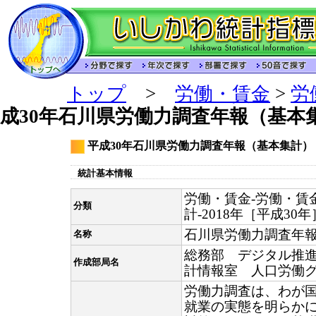
トップ
>
労働・賃金
>
労
成30年石川県労働力調査年報（基本
平成30年石川県労働力調査年報（基本集計）
統計基本情報
労働・賃金-労働・賃
分類
計-2018年［平成30年
石川県労働力調査年
名称
総務部 デジタル推
作成部局名
計情報室 人口労働
労働力調査は、わが
就業の実態を明らか