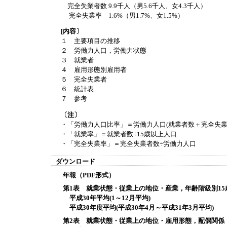
完全失業者数 9.9千人（男5.6千人、女4.3千人）
完全失業率 1.6%（男1.7%、女1.5%）
[内容〕
１ 主要項目の推移
２ 労働力人口，労働力状態
３ 就業者
４ 雇用形態別雇用者
５ 完全失業者
６ 統計表
７ 参考
〔注〕
・「労働力人口比率」＝労働力人口(就業者数＋完全失業者
・「就業率」＝就業者数÷15歳以上人口
・「完全失業率」＝完全失業者数÷労働力人口
ダウンロード
年報（PDF形式）
第1表 就業状態・従業上の地位・産業，年齢階級別15
平成30年平均(1～12月平均)
平成30年度平均(平成30年4月～平成31年3月平均)
第2表 就業状態・従業上の地位・雇用形態，配偶関係