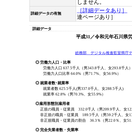
しません。
［詳細データあり］
詳細データの有無
連ページあり］
詳細データ
平成31／令和元年石川県
総務部 デジタル推進監室県庁
◎ 労働力人口・比率
労働力人口 637.5千人（男343.8千人、女293.8千人
労働力人口比率 64.0%（男71.7%、女56.9%）
◎ 就業者数･就業率
就業者数 625.5千人(男337.0千人、女288.5千人)
就業率 62.8%（男70.3%、女55.9%）
◎雇用形態別雇用者
正規の職員・従業員 332.0千人（男209.9千人、女12
非正規の職員・従業員 189.5千人（男59.2千人、女13
非正規職員・従業員の割合 36.3％（男22.0％、女51
◎ 完全失業者数・失業率