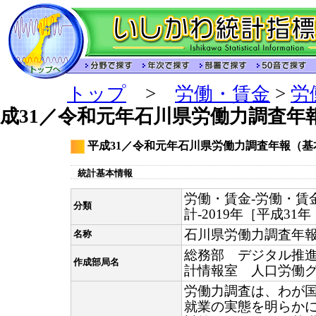
トップ
>
労働・賃金
>
労
成31／令和元年石川県労働力調査年
平成31／令和元年石川県労働力調査年報（基
統計基本情報
労働・賃金-労働・賃
分類
計-2019年［平成31
石川県労働力調査年
名称
総務部 デジタル推
作成部局名
計情報室 人口労働
労働力調査は、わが
就業の実態を明らか