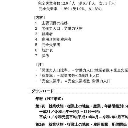
完全失業者数 12.0千人（男6.7千人、女5.3千人）
完全失業率 1.9%（男1.9%、女1.8%）
[内容〕
１ 主要項目の推移
２ 労働力人口，労働力状態
３ 就業者
４ 雇用形態別雇用者
５ 完全失業者
６ 統計表
７ 参考
〔注〕
・「労働力人口比率」＝労働力人口(就業者数＋完全失業者
・「就業率」＝就業者数÷15歳以上人口
・「完全失業率」＝完全失業者数÷労働力人口
ダウンロード
年報（PDF形式）
第1表 就業状態・従業上の地位・産業，年齢階級別15
平成31／令和元年平均(1～12月平均)
平成31／令和元度平均(平成31年4月～令和2年3月平均
第2表 就業状態・従業上の地位・雇用形態，配偶関係