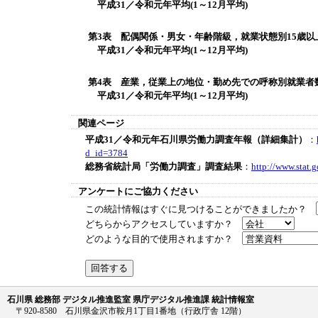
平成31／令和元年平均(1～12月平均)
第3表 配偶関係・男女・年齢階級，就業状態別15歳以
平成31／令和元年平均(1～12月平均)
第4表 産業，従業上の地位・勤め先での呼称別就業者
平成31／令和元年平均(1～12月平均)
関連ページ
平成31／令和元年石川県労働力調査年報（詳細集計）
：
d_id=3784
総務省統計局「労働力調査」調査結果
：
http://www.stat.
アンケートにご協力ください
この統計情報はすぐに見つけることができましたか？
どちらからアクセスしていますか？
どのような目的で使用されますか？
石川県 総務部 デジタル推進監室 県庁デジタル推進課 統計情報室
〒920-8580 石川県金沢市鞍月1丁目1番地（行政庁舎 12階）