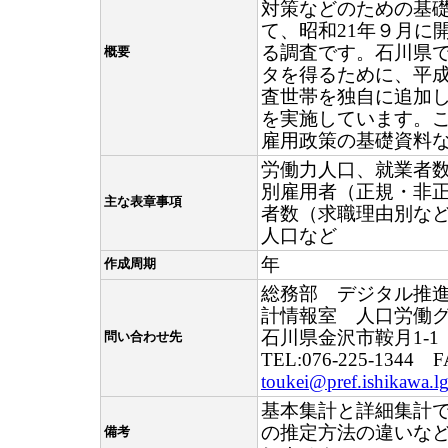
対策などのための基
て、昭和21年９月に
る調査です。石川県
概要
タを得るために、平成
査世帯を独自に追加
を実施しています。
雇用政策の基礎資料
労働力人口、就業者
別雇用者（正規・非
主な表章事項
者数（求職理由別な
人口など
年
作成周期
総務部 デジタル推
計情報室 人口労働
石川県金沢市鞍月1-1
問い合わせ先
TEL:076-225-1344 F
toukei@pref.ishikawa.lg
基本集計と詳細集計
の推定方法の違いな
備考