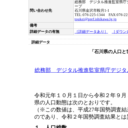
総務部 デジタル推進監室県庁
ープ
問い合わせ先
石川県金沢市鞍月1-1
TEL:076-225-1344 FAX:076-22
toukei@pref.ishikawa.lg.jp
備考
詳細データの有無
［詳細データあり］
［ダウン
詳細データ
「石川県の人口と
総務部 デジタル推進監室県庁デジタ
令和元年１０月１日から令和２年９月
県の人口動態は次のとおりです。
（※この数値は、平成27年国勢調査
のであり、令和２年国勢調査結果とは
１ 人口総数