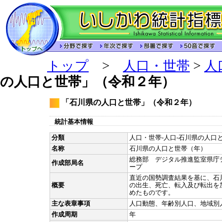
トップ
>
人口・世帯
>
人
の人口と世帯」（令和２年）
「石川県の人口と世帯」（令和２年）
統計基本情報
分類
人口・世帯-人口-石川県の人口と
名称
石川県の人口と世帯（年）
総務部 デジタル推進監室県庁
作成部局名
ープ
直近の国勢調査結果を基に、石
概要
の出生、死亡、転入及び転出を
めたものです。
主な表章事項
人口動態、年齢別人口、地域別
作成周期
年