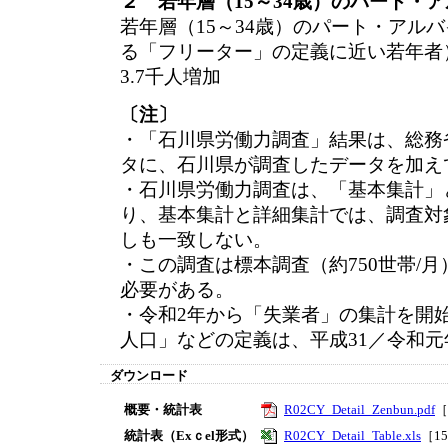
２ 若年層（15～34歳）のパート・
若年層（15～34歳）のパート・アル
る「フリーター」の定義に近い若年者）
3.7千人増加
〔注〕
・「石川県労働力調査」結果は、総務
タに、石川県が調査したデータを加え
・石川県労働力調査は、「基本集計」
り、基本集計と詳細集計では、調査対
しも一致しない。
・この調査は標本調査（約750世帯/
必要がある。
・令和2年から「失業者」の集計を開
人口」などの定義は、平成31／令和
ダウンロード
概要・統計表
R02CY_Detail_Zenbun.pdf
［
統計表（Exｃel形式）
R02CY_Detail_Table.xls
［1