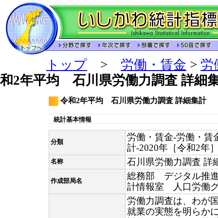
トップ
>
労働・賃金
>
労
和2年平均 石川県労働力調査 詳細
令和2年平均 石川県労働力調査 詳細集計
統計基本情報
労働・賃金-労働・賃
分類
計-2020年［令和2年
石川県労働力調査 詳
名称
総務部 デジタル推
作成部局名
計情報室 人口労働
労働力調査は、わが
就業の実態を明らか