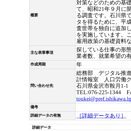
対策などのための基
て、昭和21年９月に
る調査です。石川県
概要
タを得るために、平成
査世帯を独自に追加
を実施しています。
雇用政策の基礎資料
探している仕事の形
主な表章事項
業者数、就業希望の
年
作成周期
総務部 デジタル推
計情報室 人口労働
石川県金沢市鞍月1-1
問い合わせ先
TEL:076-225-1344 F
toukei@pref.ishikawa.lg
備考
［詳細データあり］
詳細データの有無
詳細データ