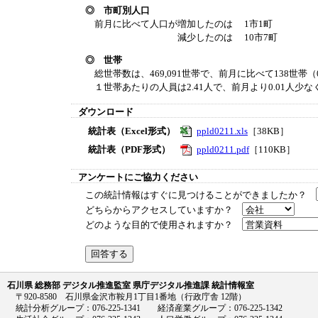
◎ 市町別人口
前月に比べて人口が増加したのは 1市1町
減少したのは 10市7町
◎ 世帯
総世帯数は、469,091世帯で、前月に比べて138世帯（
１世帯あたりの人員は2.41人で、前月より0.01人少な
ダウンロード
統計表（Excel形式）
ppld0211.xls
［38KB］
統計表（PDF形式）
ppld0211.pdf
［110KB］
アンケートにご協力ください
この統計情報はすぐに見つけることができましたか？
どちらからアクセスしていますか？
どのような目的で使用されますか？
石川県 総務部 デジタル推進監室 県庁デジタル推進課 統計情報室
〒920-8580 石川県金沢市鞍月1丁目1番地（行政庁舎 12階）
統計分析グループ：076-225-1341 経済産業グループ：076-225-1342