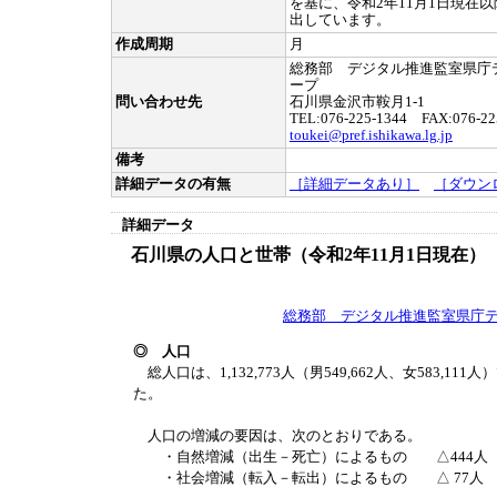
を基に、令和2年11月1日現在
出しています。
作成周期
月
総務部 デジタル推進監室県庁
ープ
問い合わせ先
石川県金沢市鞍月1-1
TEL:076-225-1344 FAX:076-22
toukei@pref.ishikawa.lg.jp
備考
詳細データの有無
［詳細データあり］
［ダウン
詳細データ
石川県の人口と世帯（令和2年11月1日現在
総務部 デジタル推進監室県庁
◎ 人口
総人口は、1,132,773人（男549,662人、女583,111
た。
人口の増減の要因は、次のとおりである。
・自然増減（出生－死亡）によるもの △444人
・社会増減（転入－転出）によるもの △ 77人