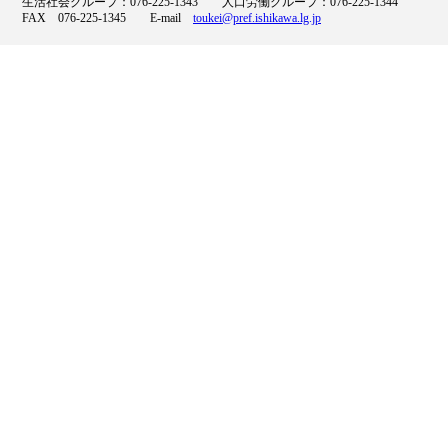
生活社会グループ：076-225-1343 人口労働グループ：076-225-1344
FAX 076-225-1345 E-mail
toukei@pref.ishikawa.lg.jp