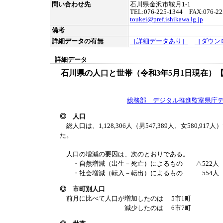
問い合わせ先
石川県金沢市鞍月1-1
TEL:076-225-1344 FAX:076-22
toukei@pref.ishikawa.lg.jp
備考
詳細データの有無
［詳細データあり］
［ダウン
詳細データ
石川県の人口と世帯（令和3年5月1日現在）
総務部 デジタル推進監室県庁
◎ 人口
総人口は、1,128,306人（男547,389人、女580,91
た。
人口の増減の要因は、次のとおりである。
・自然増減（出生－死亡）によるもの △522人
・社会増減（転入－転出）によるもの 554人
◎ 市町別人口
前月に比べて人口が増加したのは 5市1町
減少したのは 6市7町