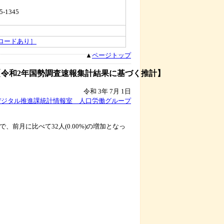
5-1345
ロードあり］
▲
ページトップ
【令和2年国勢調査速報集計結果に基づく推計】
令和 3年 7月 1日
デジタル推進課統計情報室 人口労働グループ
7人）で、前月に比べて32人(0.00%)の増加となっ