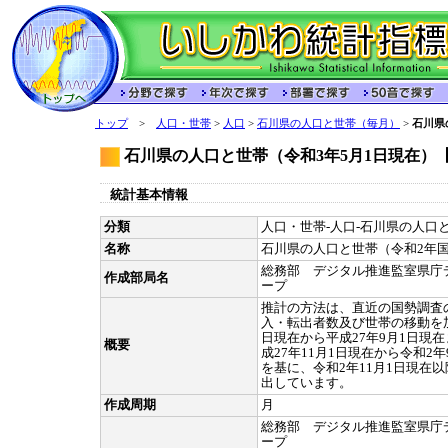
トップ
>
人口・世帯
>
人口
>
石川県の人口と世帯（毎月）
>
石川県
石川県の人口と世帯（令和3年5月1日現在）
統計基本情報
分類
人口・世帯-人口-石川県の人口と
名称
石川県の人口と世帯（令和2年
総務部 デジタル推進監室県庁
作成部局名
ープ
推計の方法は、直近の国勢調査
入・転出者数及び世帯の移動を加
日現在から平成27年9月1日現
概要
成27年11月1日現在から令和2
を基に、令和2年11月1日現在
出しています。
作成周期
月
総務部 デジタル推進監室県庁
ープ