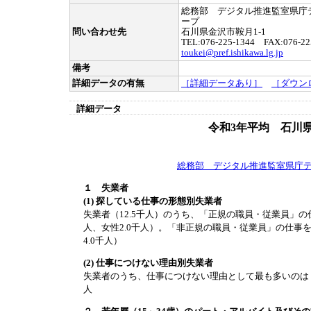
総務部 デジタル推進監室県庁
ープ
問い合わせ先
石川県金沢市鞍月1-1
TEL:076-225-1344 FAX:076-22
toukei@pref.ishikawa.lg.jp
備考
詳細データの有無
［詳細データあり］
［ダウン
詳細データ
令和3年平均 石川
総務部 デジタル推進監室県庁
１ 失業者
(1) 探している仕事の形態別失業者
失業者（12.5千人）のうち、「正規の職員・従業員」の仕
人、女性2.0千人）。「非正規の職員・従業員」の仕事を探
4.0千人）
(2) 仕事につけない理由別失業者
失業者のうち、仕事につけない理由として最も多いのは「
人