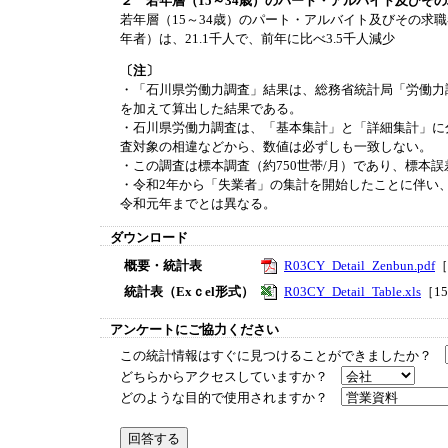
２ 若年層（15～34歳）のパート・アルバイト及びそ
若年層（15～34歳）のパート・アルバイト及びその求
年者）は、21.1千人で、前年に比べ3.5千人減少
〔注〕
・「石川県労働力調査」結果は、総務省統計局「労働力
を加えて算出した結果である。
・石川県労働力調査は、「基本集計」と「詳細集計」に
査対象の相違などから、数値は必ずしも一致しない。
・この調査は標本調査（約750世帯/月）であり、標本
・令和2年から「失業者」の集計を開始したことに伴い、
令和元年までとは異なる。
ダウンロード
概要・統計表
R03CY_Detail_Zenbun.pdf
［
統計表（Exｃel形式）
R03CY_Detail_Table.xls
［1
アンケートにご協力ください
この統計情報はすぐに見つけることができましたか？
どちらからアクセスしていますか？
どのような目的で使用されますか？