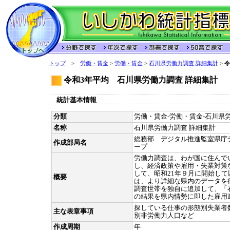
トップ
>
労働・賃金
>
労働・賃金
>
石川県労働力調査 詳細集計
>
令
令和3年平均 石川県労働力調査 詳細集計
統計基本情報
分類
労働・賃金-労働・賃金-石川県労
名称
石川県労働力調査 詳細集計
総務部 デジタル推進監室県庁
作成部局名
ープ
労働力調査は、わが国に住んで
し、経済政策や雇用・失業対策
して、昭和21年９月に開始し
概要
は、より詳細な県内のデータを
調査世帯を独自に追加して、「
の結果を県内情勢に即した雇用
探している仕事の形態別失業者
主な表章事項
別非労働力人口など
作成周期
年