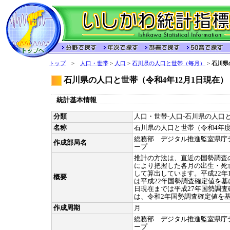
トップ
>
人口・世帯
>
人口
>
石川県の人口と世帯（毎月）
>
石川県
石川県の人口と世帯（令和4年12月1日現在）
統計基本情報
分類
人口・世帯-人口-石川県の人口と
名称
石川県の人口と世帯（令和4年
総務部 デジタル推進監室県庁
作成部局名
ープ
推計の方法は、直近の国勢調査
により把握した各月の出生・死
して算出しています。平成22年1
概要
は平成22年国勢調査確定値を基に
日現在までは平成27年国勢調査
は、令和2年国勢調査確定値を
作成周期
月
総務部 デジタル推進監室県庁
ープ