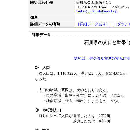
問い合わせ先
石川県金沢市鞍月1-1
TEL:076-225-1344 FAX:076-22
toukei@pref.ishikawa.lg.jp
備考
詳細データの有無
［詳細データあり］
［ダウン
詳細データ
石川県の人口と世帯（
総務部 デジタル推進監室県庁
◎ 人口
総人口は、1,116,922人（男542,247人、女574,67
なった。
人口の増減の要因は、次のとおりである。
・自然増減（出生－死亡）によるもの △715人
・社会増減（転入－転出）によるもの 97人
◎ 市町別人口
前月に比べて人口が増加したのは 2市2町
減少したのは 9市6町