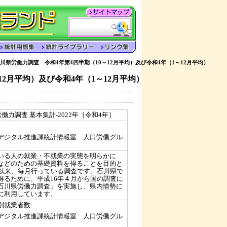
川県労働力調査 令和4年第4四半期（10～12月平均）及び令和4年（1～12月平均）
2月平均）及び令和4年（1～12月平均）
働力調査 基本集計-2022年［令和4年］
デジタル推進課統計情報室 人口労働グル
いる人の就業・不就業の実態を明らかに
などのための基礎資料を得ることを目的と
て以来、毎月行っている調査です。石川県で
得るために、平成16年４月から国の調査に
石川県労働力調査」を実施し、県内情勢に
に利用しています。
別就業者数
デジタル推進課統計情報室 人口労働グル