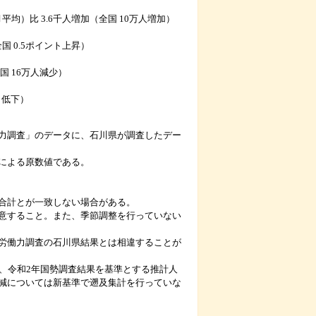
月平均）比 3.6千人増加（全国 10万人増加）
全国 0.5ポイント上昇）
国 16万人減少）
ト低下）
力調査」のデータに、石川県が調査したデー
による原数値である。
合計とが一致しない場合がある。
意すること。また、季節調整を行っていない
労働力調査の石川県結果とは相違することが
、令和2年国勢調査結果を基準とする推計人
減については新基準で遡及集計を行っていな