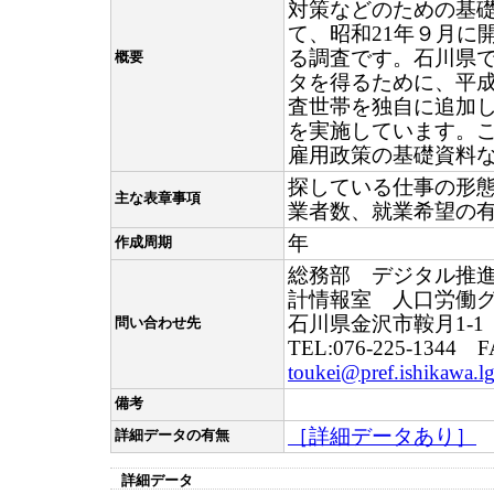
対策などのための基
て、昭和21年９月に
る調査です。石川県
概要
タを得るために、平成
査世帯を独自に追加
を実施しています。
雇用政策の基礎資料
探している仕事の形
主な表章事項
業者数、就業希望の
年
作成周期
総務部 デジタル推
計情報室 人口労働
石川県金沢市鞍月1-1
問い合わせ先
TEL:076-225-1344 F
toukei@pref.ishikawa.lg
備考
［詳細データあり］
詳細データの有無
詳細データ