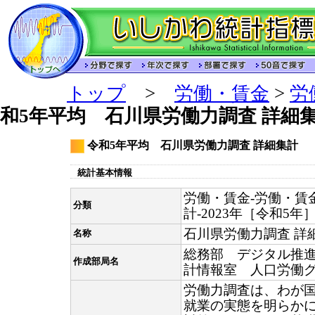
トップ
>
労働・賃金
>
労
和5年平均 石川県労働力調査 詳細
令和5年平均 石川県労働力調査 詳細集計
統計基本情報
労働・賃金-労働・賃
分類
計-2023年［令和5年
石川県労働力調査 詳
名称
総務部 デジタル推
作成部局名
計情報室 人口労働
労働力調査は、わが
就業の実態を明らか