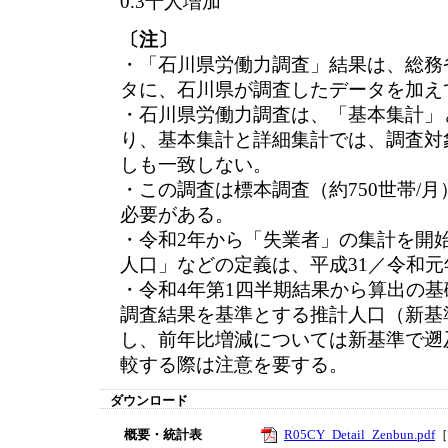
0.3千人増加
〔注〕
・「石川県労働力調査」結果は、総務
タに、石川県が調査したデータを加え
・石川県労働力調査は、「基本集計」
り、基本集計と詳細集計では、調査対
しも一致しない。
・この調査は標本調査（約750世帯/
必要がある。
・令和2年から「失業者」の集計を開
人口」などの定義は、平成31／令和
・令和4年第1四半期結果から算出の基
調査結果を基準とする推計人口（新基
し、前年比増減については新基準で遡
較する際は注意を要する。
ダウンロード
概要・統計表
R05CY_Detail_Zenbun.pdf
［