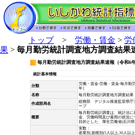
トップ
>
労働・賃金
>
労
果
>
毎月勤労統計調査地方調査結果速
毎月勤労統計調査地方調査結果速報（令和6年
統計基本情報
労働・賃金-労働・賃金-毎月勤労
分類
年］
名称
毎月勤労統計調査地方調査結果
総務部 デジタル推進監室県庁
作成部局名
ープ
毎月勤労統計調査は、統計法に
概要
金、労働時間及び雇用の状況に
目的とした、厚生労働省(石川県
実数：
産業別,規模別(5人以上,30人