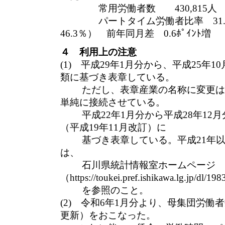
常用労働者数 430,815人 
パートタイム労働者比率 31.4％
46.3％） 前年同月差 0.6ﾎﾟｲﾝﾄ増
４ 利用上の注意
(1) 平成29年1月分から、平成25年
類に基づき表章している。
ただし、表章産業の名称に変更はな
単純に接続させている。
平成22年1月分から平成28年12
（平成19年11月改訂）に
基づき表章している。平成21年以
は、
石川県統計情報室ホームページ
（https://toukei.pref.ishikawa.lg.jp/dl/1
を参照のこと。
(2) 令和6年1月分より、母集団労
更新）をおこなった。