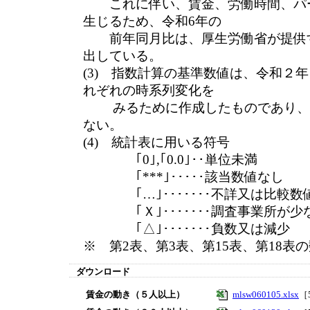
これに伴い、賃金、労働時間、パー
生じるため、令和6年の
前年同月比は、厚生労働省が提供す
出している。
(3) 指数計算の基準数値は、令和２
れぞれの時系列変化を
みるために作成したものであり、
ない。
(4) 統計表に用いる符号
｢0｣,｢0.0｣･･単位未満
｢***｣･････該当数値なし
｢…｣･･･････不詳又は比較数
｢Ｘ｣･･･････調査事業所が少
｢△｣･･･････負数又は減少
※ 第2表、第3表、第15表、第18
ダウンロード
賃金の動き（５人以上）
mlsw060105.xlsx
［