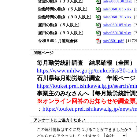
賃金の動き（３０人以上）
mlsw060130.xlsx
［
労働時間の動き（５人以上）
mlsh060105.xlsx
［
労働時間の動き（３０人以上）
mlsh060130.xlsx
［
雇用の動き（５人以上）
mlse060105.xlsx
［
雇用の動き（３０人以上）
mlse060130.xlsx
［
令和６年１月速報全体
mis0601.pdf
［117
関連ページ
毎月勤労統計調査 結果確報（全国）
https://www.mhlw.go.jp/toukei/list/30-1a.
石川県毎月勤労統計調査 年報ページ
https://toukei.pref.ishikawa.lg.jp/search/
事業主のみなさんへ【毎月勤労統計調
※オンライン回答のお知らせや調査票
：
https://toukei.pref.ishikawa.lg.jp/news
アンケートにご協力ください
この統計情報はすぐに見つけることができましたか？
どちらからアクセスしていますか？