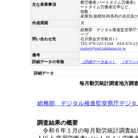
般労働者,パートタイム労働者)
主な表章事項
ートタイム労働者比率など。
指数：
産業別,規模別,時系列の名目及
作成周期
月
総務部 デジタル推進監室県庁
ープ
問い合わせ先
石川県金沢市鞍月1-1
TEL:076-225-1344 FAX:076-22
toukei@pref.ishikawa.lg.jp
備考
詳細データの有無
［詳細データあり］
［ダウン
詳細データ
毎月勤労統計調査地方調査
総務部 デジタル推進監室県庁デジタ
調査結果の概要
令和６年１月の毎月勤労統計調査結果