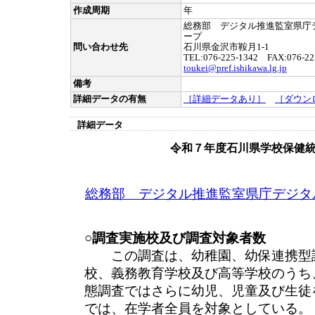
作成周期
年
総務部 デジタル推進監室県庁
ープ
問い合わせ先
石川県金沢市鞍月1-1
TEL:076-225-1342 FAX:076-22
toukei@pref.ishikawa.lg.jp
備考
詳細データの有無
［詳細データあり］
［ダウン
詳細データ
令和７年度石川県学校保健
総務部 デジタル推進監室県庁デジタ
○調査実施校及び調査対象者数
この調査は、幼稚園、幼保連携型認
校、義務教育学校及び高等学校のうち
態調査ではさらに幼児、児童及び生徒
では、在学者全員を対象としている。