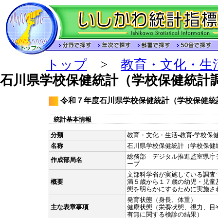
トップ
>
教育・文化・生
石川県学校保健統計（学校保健統計
令和７年度石川県学校保健統計（学校保健統
統計基本情報
分類
教育・文化・生活-教育-学校保健
名称
石川県学校保健統計（学校保健
総務部 デジタル推進監室県庁
作成部局名
ープ
文部科学省が実施している調査
概要
満５歳から１７歳の幼児・児童
態を明らかにするために実施さ
発育状態（身長、体重）
主な表章事項
健康状態（栄養状態、視力、目
有無に関する検診の結果）