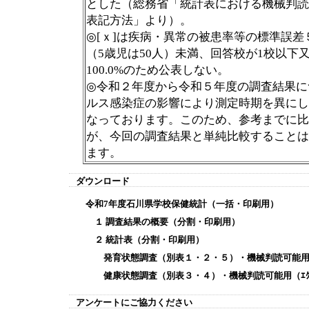
とした（総務省「統計表における機械判読
表記方法」より）。
◎[ｘ]は疾病・異常の被患率等の標準誤差
（5歳児は50人）未満、回答校が1校以下
100.0%のため公表しない。
◎令和２年度から令和５年度の調査結果に
ルス感染症の影響により測定時期を異にし
なっております。このため、参考までに比
が、今回の調査結果と単純比較することは
ます。
ダウンロード
令和7年度石川県学校保健統計（一括・印刷用）
１ 調査結果の概要（分割・印刷用）
２ 統計表（分割・印刷用）
発育状態調査（別表１・２・５）・機械判読可能用(ｴ
健康状態調査（別表３・４）・機械判読可能用（ｴｸ
アンケートにご協力ください