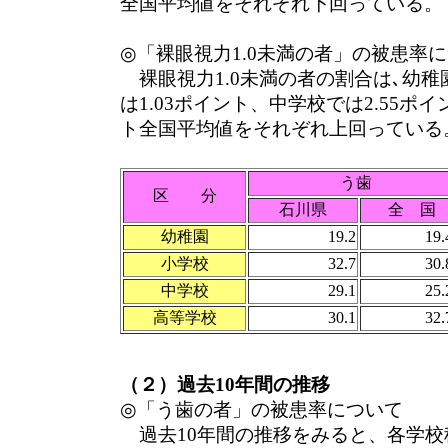
全国平均値をそれぞれ下回っている。
◎「裸眼視力1.0未満の者」の被患率
裸眼視力1.0未満の者の割合は､幼稚園
は1.03ポイント、中学校では2.55ポ
ト全国平均値をそれぞれ上回っている
う歯
区 分
石川県
全 国
幼稚園
19.2
19.
小学校
32.7
30.
中学校
29.1
25.
高等学校
30.1
32.
（２）過去10年間の推移
◎「う歯の者」の被患率について
過去10年間の推移をみると、各学校