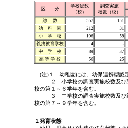
学校総数
調査実施
区 分
（校）
校数（校）
総 数
557
151
幼 稚 園
212
31
小 学 校
196
58
義務教育学校
4
-
中 学 校
89
37
高 等 学 校
56
25
(注)１ 幼稚園には、幼保連携型認
２ 小学校の調査実施校数及び調
校の第１～６学年を含む。
３ 中学校の調査実施校数及び調
校の第７～９学年を含む。
１発育状態