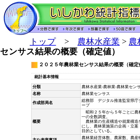
トップ
>
農林水産業
>
農
センサス結果の概要（確定値）
２０２５年農林業センサス結果の概要（確定
統計基本情報
分類
農林水産業-農林業-農林業センサ
名称
農林業センサス
総務部 デジタル推進監室県庁
作成部局名
ープ
昭和２５年から５年ごとに農
一の全数調査。
概要
農林業の生産構造や就業構造
にし、農林業施策の企画・立案
目的としている。
農林業経営体数、農家数、農産