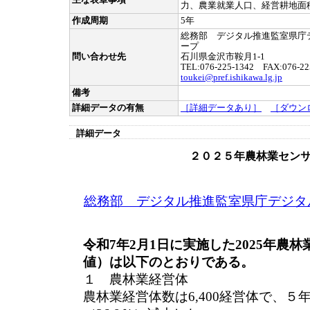
主な表章事項
力、農業就業人口、経営耕地面
作成周期
5年
総務部 デジタル推進監室県庁
ープ
問い合わせ先
石川県金沢市鞍月1-1
TEL:076-225-1342 FAX:076-22
toukei@pref.ishikawa.lg.jp
備考
詳細データの有無
［詳細データあり］
［ダウン
詳細データ
２０２５年農林業セン
総務部 デジタル推進監室県庁デジタ
令和7年2月1日に実施した2025年農
値）は以下のとおりである。
１ 農林業経営体
農林業経営体数は6,400経営体で、５年