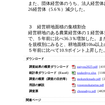
また、団体経営体のうち、法人経営体は
26経営体（5.6％）減少した。
３ 経営耕地面積の集積割合
経営耕地のある農業経営体の１経営体当
で、５年前に比べ36.3％増加した。
を規模別にみると、耕地面積10ha以上
５年前に比べて10.9ポイント上昇した
ダウンロード
調査結果の概要ダウンロード
gaiyou2025.pdf
［41
統計表ダウンロード（Excel）
toukeihyo.xlsx
［11
調査の概要（調査の目的等）
mokutekinado.pdf
［2
用語の解説
yougonokaisetsu.pdf
調査票
chousahyo.pdf
［482
関連ページ