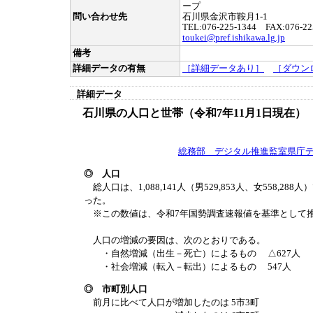
ープ
問い合わせ先
石川県金沢市鞍月1-1
TEL:076-225-1344 FAX:076-22
toukei@pref.ishikawa.lg.jp
備考
詳細データの有無
［詳細データあり］
［ダウン
詳細データ
石川県の人口と世帯（令和7年11月1日現在
総務部 デジタル推進監室県庁
◎ 人口
総人口は、1,088,141人（男529,853人、女558,28
った。
※この数値は、令和7年国勢調査速報値を基準として
人口の増減の要因は、次のとおりである。
・自然増減（出生－死亡）によるもの △627人
・社会増減（転入－転出）によるもの 547人
◎ 市町別人口
前月に比べて人口が増加したのは 5市3町