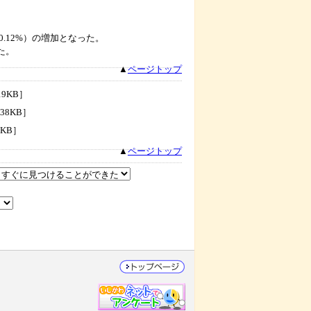
0.12%）の増加となった。
た。
▲
ページトップ
19KB］
38KB］
8KB］
▲
ページトップ