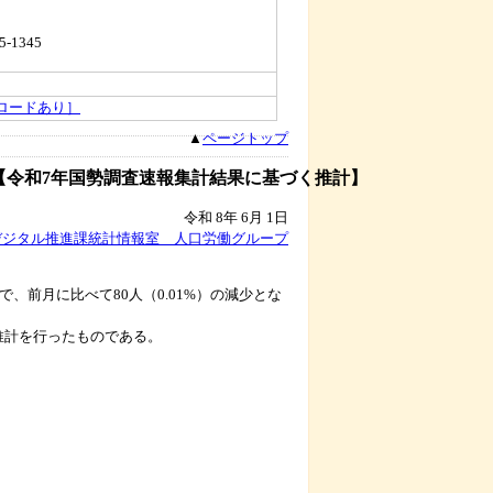
5-1345
ロードあり］
▲
ページトップ
）【令和7年国勢調査速報集計結果に基づく推計】
令和 8年 6月 1日
デジタル推進課統計情報室 人口労働グループ
8人）で、前月に比べて80人（0.01%）の減少とな
推計を行ったものである。