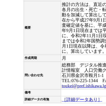
推計の方法は、直近
各月の出生・死亡・
動を加減して算出して
在から平成27年9月1
査確定値を基に、平成2
概要
年9月1日現在までは
に、令和2年11月1日
までは令和2年国勢調
月1日現在以降は、令
に、算出しています
月
作成周期
総務部 デジタル推
計情報室 人口労働
石川県金沢市鞍月1-1
問い合わせ先
TEL:076-225-1344 F
toukei@pref.ishikawa.lg
備考
［詳細データあり］
詳細データの有無