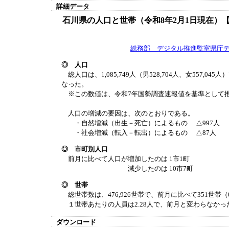
詳細データ
石川県の人口と世帯（令和8年2月1日現在）
総務部 デジタル推進監室県庁
◎ 人口
総人口は、1,085,749人（男528,704人、女557,045
なった。
※この数値は、令和7年国勢調査速報値を基準として
人口の増減の要因は、次のとおりである。
・自然増減（出生－死亡）によるもの △997人
・社会増減（転入－転出）によるもの △87人
◎ 市町別人口
前月に比べて人口が増加したのは 1市1町
減少したのは 10市7町
◎ 世帯
総世帯数は、476,926世帯で、前月に比べて351世帯（
１世帯あたりの人員は2.28人で、前月と変わらなかっ
ダウンロード