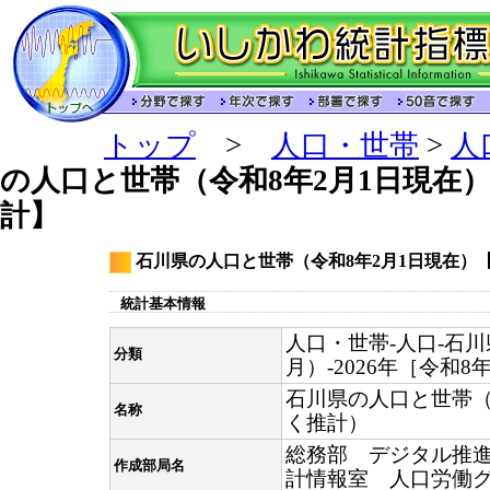
トップ
>
人口・世帯
>
人
の人口と世帯（令和8年2月1日現在
計】
石川県の人口と世帯（令和8年2月1日現在）
統計基本情報
人口・世帯-人口-石
分類
月）-2026年［令和8
石川県の人口と世帯（
名称
く推計）
総務部 デジタル推
作成部局名
計情報室 人口労働