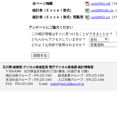
全ページ掲載
ppld2602.pdf
［5
統計表（Ｅｘｃｅｌ形式）
ppld0802db.xls
［
統計表（Ｅｘｃｅｌ形式）閲覧用
ppld0802.xls
［3
アンケートにご協力ください
この統計情報はすぐに見つけることができましたか？
どちらからアクセスしていますか？
どのような目的で使用されますか？
石川県 総務部 デジタル推進監室 県庁デジタル推進課 統計情報室
〒920-8580 石川県金沢市鞍月1丁目1番地（行政庁舎 12階）
統計分析グループ：076-225-1341 経済産業グループ：076-225-1342
生活社会グループ：076-225-1343 人口労働グループ：076-225-1344
FAX 076-225-1345 E-mail
toukei@pref.ishikawa.lg.jp